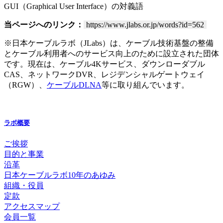
GUI（Graphical User Interface）の対義語
当ページへのリンク：
https://www.jlabs.or.jp/words?id=562
※日本ケーブルラボ（JLabs）は、ケーブル技術基盤の整備
とケーブル利用者へのサービス向上のために設立された団体
です。現在は、ケーブル4Kサービス、ダウンローダブル
CAS、ネットワークDVR、レジデンシャルゲートウェイ
（RGW）、
ケーブルDLNA
等に取り組んでいます。
ラボ概要
ご挨拶
目的と事業
沿革
日本ケーブルラボ10年のあゆみ
組織・役員
定款
アクセスマップ
会員一覧