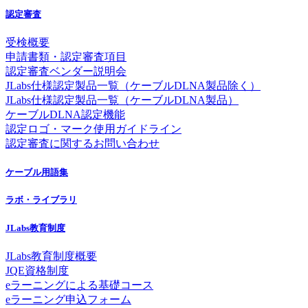
認定審査
受検概要
申請書類・認定審査項目
認定審査ベンダー説明会
JLabs仕様認定製品一覧（ケーブルDLNA製品除く）
JLabs仕様認定製品一覧（ケーブルDLNA製品）
ケーブルDLNA認定機能
認定ロゴ・マーク使用ガイドライン
認定審査に関するお問い合わせ
ケーブル用語集
ラボ・ライブラリ
JLabs教育制度
JLabs教育制度概要
JQE資格制度
eラーニングによる基礎コース
eラーニング申込フォーム