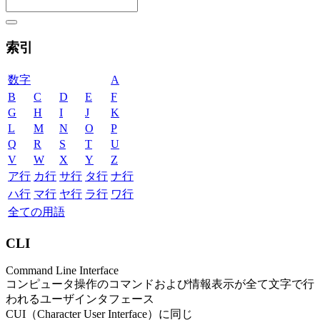
索引
数字
A
B
C
D
E
F
G
H
I
J
K
L
M
N
O
P
Q
R
S
T
U
V
W
X
Y
Z
ア行
カ行
サ行
タ行
ナ行
ハ行
マ行
ヤ行
ラ行
ワ行
全ての用語
CLI
Command Line Interface
コンピュータ操作のコマンドおよび情報表示が全て文字で行
われるユーザインタフェース
CUI（Character User Interface）に同じ