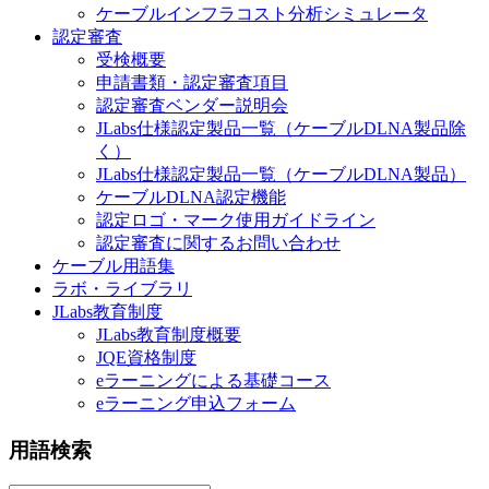
ケーブルインフラコスト分析シミュレータ
認定審査
受検概要
申請書類・認定審査項目
認定審査ベンダー説明会
JLabs仕様認定製品一覧（ケーブルDLNA製品除
く）
JLabs仕様認定製品一覧（ケーブルDLNA製品）
ケーブルDLNA認定機能
認定ロゴ・マーク使用ガイドライン
認定審査に関するお問い合わせ
ケーブル用語集
ラボ・ライブラリ
JLabs教育制度
JLabs教育制度概要
JQE資格制度
eラーニングによる基礎コース
eラーニング申込フォーム
用語検索