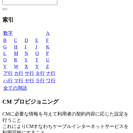
索引
数字
A
B
C
D
E
F
G
H
I
J
K
L
M
N
O
P
Q
R
S
T
U
V
W
X
Y
Z
ア行
カ行
サ行
タ行
ナ行
ハ行
マ行
ヤ行
ラ行
ワ行
全ての用語
CM プロビジョニング
CMに必要な情報を与えて利用者の契約内容に応じた設定を
行うこと
これによりCMすなわちケーブルインターネットサービスを
利用可能にすること