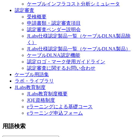
ケーブルインフラコスト分析シミュレータ
認定審査
受検概要
申請書類・認定審査項目
認定審査ベンダー説明会
JLabs仕様認定製品一覧（ケーブルDLNA製品除
く）
JLabs仕様認定製品一覧（ケーブルDLNA製品）
ケーブルDLNA認定機能
認定ロゴ・マーク使用ガイドライン
認定審査に関するお問い合わせ
ケーブル用語集
ラボ・ライブラリ
JLabs教育制度
JLabs教育制度概要
JQE資格制度
eラーニングによる基礎コース
eラーニング申込フォーム
用語検索