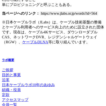
単にプロビジョニングと呼ぶこともある。
当ページへのリンク：
https://www.jlabs.or.jp/words?id=564
※日本ケーブルラボ（JLabs）は、ケーブル技術基盤の整備
とケーブル利用者へのサービス向上のために設立された団体
です。現在は、ケーブル4Kサービス、ダウンローダブル
CAS、ネットワークDVR、レジデンシャルゲートウェイ
（RGW）、
ケーブルDLNA
等に取り組んでいます。
ラボ概要
ご挨拶
目的と事業
沿革
日本ケーブルラボ10年のあゆみ
組織・役員
定款
アクセスマップ
会員一覧