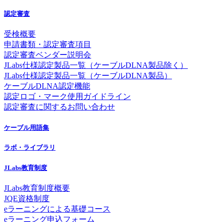
認定審査
受検概要
申請書類・認定審査項目
認定審査ベンダー説明会
JLabs仕様認定製品一覧（ケーブルDLNA製品除く）
JLabs仕様認定製品一覧（ケーブルDLNA製品）
ケーブルDLNA認定機能
認定ロゴ・マーク使用ガイドライン
認定審査に関するお問い合わせ
ケーブル用語集
ラボ・ライブラリ
JLabs教育制度
JLabs教育制度概要
JQE資格制度
eラーニングによる基礎コース
eラーニング申込フォーム