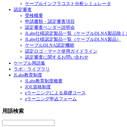
ケーブルインフラコスト分析シミュレータ
認定審査
受検概要
申請書類・認定審査項目
認定審査ベンダー説明会
JLabs仕様認定製品一覧（ケーブルDLNA製品除く
JLabs仕様認定製品一覧（ケーブルDLNA製品）
ケーブルDLNA認定機能
認定ロゴ・マーク使用ガイドライン
認定審査に関するお問い合わせ
ケーブル用語集
ラボ・ライブラリ
JLabs教育制度
JLabs教育制度概要
JQE資格制度
eラーニングによる基礎コース
eラーニング申込フォーム
用語検索