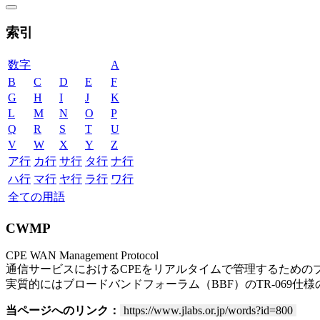
索引
数字
A
B
C
D
E
F
G
H
I
J
K
L
M
N
O
P
Q
R
S
T
U
V
W
X
Y
Z
ア行
カ行
サ行
タ行
ナ行
ハ行
マ行
ヤ行
ラ行
ワ行
全ての用語
CWMP
CPE WAN Management Protocol
通信サービスにおけるCPEをリアルタイムで管理するための
実質的にはブロードバンドフォーラム（BBF）のTR-069仕様
当ページへのリンク：
https://www.jlabs.or.jp/words?id=800