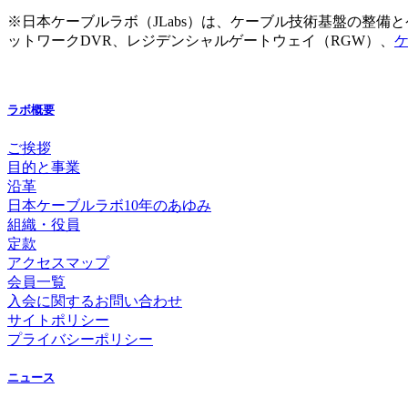
※日本ケーブルラボ（JLabs）は、ケーブル技術基盤の整
ットワークDVR、レジデンシャルゲートウェイ（RGW）、
ケ
ラボ概要
ご挨拶
目的と事業
沿革
日本ケーブルラボ10年のあゆみ
組織・役員
定款
アクセスマップ
会員一覧
入会に関するお問い合わせ
サイトポリシー
プライバシーポリシー
ニュース