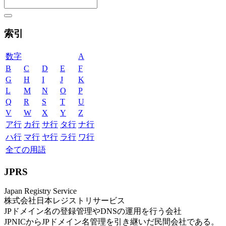
索引
数字
A
B
C
D
E
F
G
H
I
J
K
L
M
N
O
P
Q
R
S
T
U
V
W
X
Y
Z
ア行
カ行
サ行
タ行
ナ行
ハ行
マ行
ヤ行
ラ行
ワ行
全ての用語
JPRS
Japan Registry Service
株式会社日本レジストリサービス
JPドメイン名の登録管理やDNSの運用を行う会社
JPNICからJPドメイン名管理を引き継いだ民間会社である。