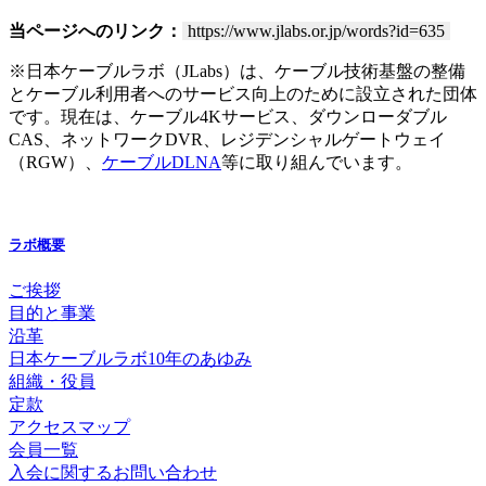
当ページへのリンク：
https://www.jlabs.or.jp/words?id=635
※日本ケーブルラボ（JLabs）は、ケーブル技術基盤の整備
とケーブル利用者へのサービス向上のために設立された団体
です。現在は、ケーブル4Kサービス、ダウンローダブル
CAS、ネットワークDVR、レジデンシャルゲートウェイ
（RGW）、
ケーブルDLNA
等に取り組んでいます。
ラボ概要
ご挨拶
目的と事業
沿革
日本ケーブルラボ10年のあゆみ
組織・役員
定款
アクセスマップ
会員一覧
入会に関するお問い合わせ