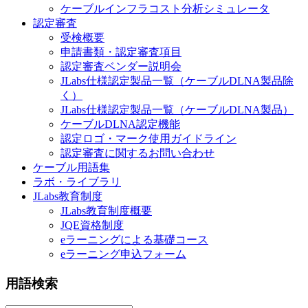
ケーブルインフラコスト分析シミュレータ
認定審査
受検概要
申請書類・認定審査項目
認定審査ベンダー説明会
JLabs仕様認定製品一覧（ケーブルDLNA製品除
く）
JLabs仕様認定製品一覧（ケーブルDLNA製品）
ケーブルDLNA認定機能
認定ロゴ・マーク使用ガイドライン
認定審査に関するお問い合わせ
ケーブル用語集
ラボ・ライブラリ
JLabs教育制度
JLabs教育制度概要
JQE資格制度
eラーニングによる基礎コース
eラーニング申込フォーム
用語検索