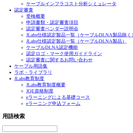
ケーブルインフラコスト分析シミュレータ
認定審査
受検概要
申請書類・認定審査項目
認定審査ベンダー説明会
JLabs仕様認定製品一覧（ケーブルDLNA製品除く
JLabs仕様認定製品一覧（ケーブルDLNA製品）
ケーブルDLNA認定機能
認定ロゴ・マーク使用ガイドライン
認定審査に関するお問い合わせ
ケーブル用語集
ラボ・ライブラリ
JLabs教育制度
JLabs教育制度概要
JQE資格制度
eラーニングによる基礎コース
eラーニング申込フォーム
用語検索