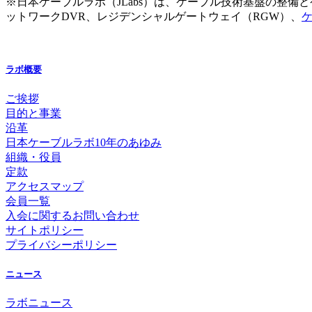
※日本ケーブルラボ（JLabs）は、ケーブル技術基盤の整
ットワークDVR、レジデンシャルゲートウェイ（RGW）、
ケ
ラボ概要
ご挨拶
目的と事業
沿革
日本ケーブルラボ10年のあゆみ
組織・役員
定款
アクセスマップ
会員一覧
入会に関するお問い合わせ
サイトポリシー
プライバシーポリシー
ニュース
ラボニュース