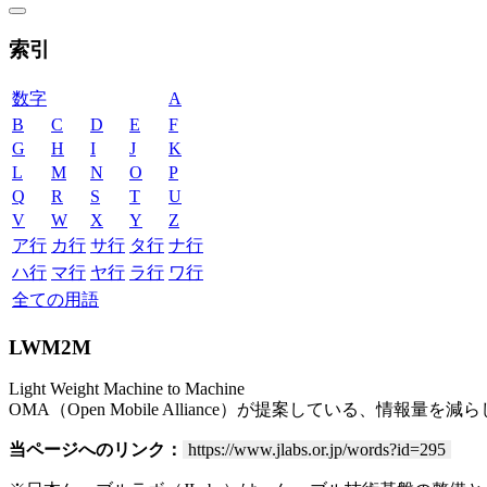
索引
数字
A
B
C
D
E
F
G
H
I
J
K
L
M
N
O
P
Q
R
S
T
U
V
W
X
Y
Z
ア行
カ行
サ行
タ行
ナ行
ハ行
マ行
ヤ行
ラ行
ワ行
全ての用語
LWM2M
Light Weight Machine to Machine
OMA（Open Mobile Alliance）が提案している、情
当ページへのリンク：
https://www.jlabs.or.jp/words?id=295