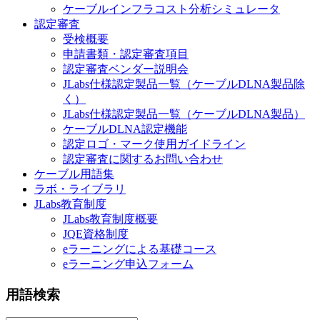
ケーブルインフラコスト分析シミュレータ
認定審査
受検概要
申請書類・認定審査項目
認定審査ベンダー説明会
JLabs仕様認定製品一覧（ケーブルDLNA製品除
く）
JLabs仕様認定製品一覧（ケーブルDLNA製品）
ケーブルDLNA認定機能
認定ロゴ・マーク使用ガイドライン
認定審査に関するお問い合わせ
ケーブル用語集
ラボ・ライブラリ
JLabs教育制度
JLabs教育制度概要
JQE資格制度
eラーニングによる基礎コース
eラーニング申込フォーム
用語検索