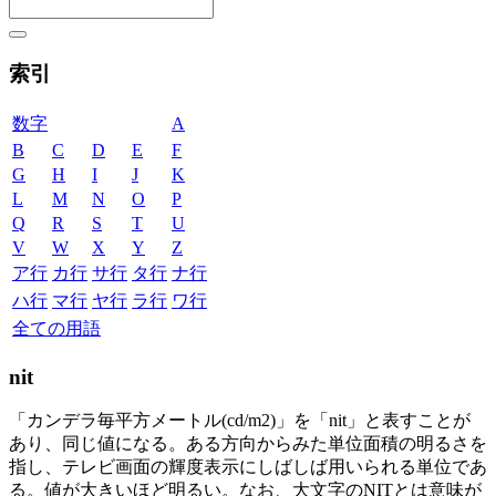
索引
数字
A
B
C
D
E
F
G
H
I
J
K
L
M
N
O
P
Q
R
S
T
U
V
W
X
Y
Z
ア行
カ行
サ行
タ行
ナ行
ハ行
マ行
ヤ行
ラ行
ワ行
全ての用語
nit
「カンデラ毎平方メートル(cd/m2)」を「nit」と表すことが
あり、同じ値になる。ある方向からみた単位面積の明るさを
指し、テレビ画面の輝度表示にしばしば用いられる単位であ
る。値が大きいほど明るい。なお、大文字のNITとは意味が