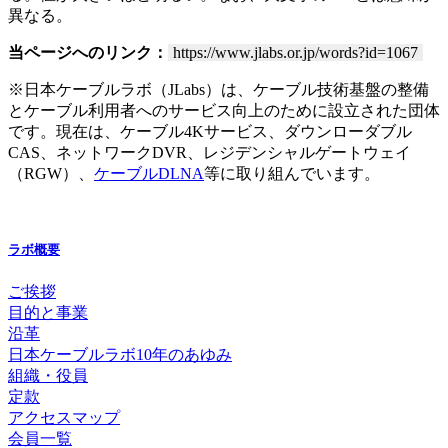
異なる。
当ページへのリンク：
https://www.jlabs.or.jp/words?id=1067
※日本ケーブルラボ（JLabs）は、ケーブル技術基盤の整備
とケーブル利用者へのサービス向上のために設立された団体
です。現在は、ケーブル4Kサービス、ダウンローダブル
CAS、ネットワークDVR、レジデンシャルゲートウェイ
（RGW）、
ケーブルDLNA
等に取り組んでいます。
ラボ概要
ご挨拶
目的と事業
沿革
日本ケーブルラボ10年のあゆみ
組織・役員
定款
アクセスマップ
会員一覧