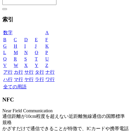
索引
数字
A
B
C
D
E
F
G
H
I
J
K
L
M
N
O
P
Q
R
S
T
U
V
W
X
Y
Z
ア行
カ行
サ行
タ行
ナ行
ハ行
マ行
ヤ行
ラ行
ワ行
全ての用語
NFC
Near Field Communication
通信距離が10cm程度を超えない近距離無線通信の国際標準
規格
かざすだけで通信できることが特徴で、ICカードや携帯電話