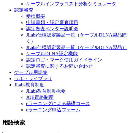
ケーブルインフラコスト分析シミュレータ
認定審査
受検概要
申請書類・認定審査項目
認定審査ベンダー説明会
JLabs仕様認定製品一覧（ケーブルDLNA製品除
く）
JLabs仕様認定製品一覧（ケーブルDLNA製品）
ケーブルDLNA認定機能
認定ロゴ・マーク使用ガイドライン
認定審査に関するお問い合わせ
ケーブル用語集
ラボ・ライブラリ
JLabs教育制度
JLabs教育制度概要
JQE資格制度
eラーニングによる基礎コース
eラーニング申込フォーム
用語検索