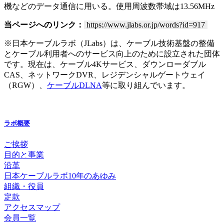
機などのデータ通信に用いる。使用周波数帯域は13.56MHz
当ページへのリンク：
https://www.jlabs.or.jp/words?id=917
※日本ケーブルラボ（JLabs）は、ケーブル技術基盤の整備
とケーブル利用者へのサービス向上のために設立された団体
です。現在は、ケーブル4Kサービス、ダウンローダブル
CAS、ネットワークDVR、レジデンシャルゲートウェイ
（RGW）、
ケーブルDLNA
等に取り組んでいます。
ラボ概要
ご挨拶
目的と事業
沿革
日本ケーブルラボ10年のあゆみ
組織・役員
定款
アクセスマップ
会員一覧