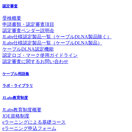
認定審査
受検概要
申請書類・認定審査項目
認定審査ベンダー説明会
JLabs仕様認定製品一覧（ケーブルDLNA製品除く）
JLabs仕様認定製品一覧（ケーブルDLNA製品）
ケーブルDLNA認定機能
認定ロゴ・マーク使用ガイドライン
認定審査に関するお問い合わせ
ケーブル用語集
ラボ・ライブラリ
JLabs教育制度
JLabs教育制度概要
JQE資格制度
eラーニングによる基礎コース
eラーニング申込フォーム