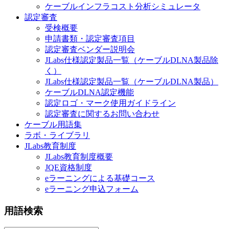
ケーブルインフラコスト分析シミュレータ
認定審査
受検概要
申請書類・認定審査項目
認定審査ベンダー説明会
JLabs仕様認定製品一覧（ケーブルDLNA製品除
く）
JLabs仕様認定製品一覧（ケーブルDLNA製品）
ケーブルDLNA認定機能
認定ロゴ・マーク使用ガイドライン
認定審査に関するお問い合わせ
ケーブル用語集
ラボ・ライブラリ
JLabs教育制度
JLabs教育制度概要
JQE資格制度
eラーニングによる基礎コース
eラーニング申込フォーム
用語検索