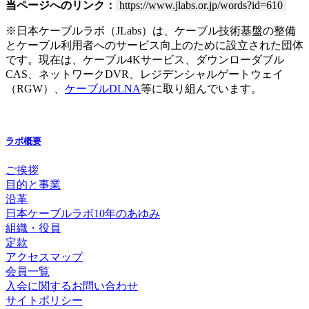
当ページへのリンク：
https://www.jlabs.or.jp/words?id=610
※日本ケーブルラボ（JLabs）は、ケーブル技術基盤の整備
とケーブル利用者へのサービス向上のために設立された団体
です。現在は、ケーブル4Kサービス、ダウンローダブル
CAS、ネットワークDVR、レジデンシャルゲートウェイ
（RGW）、
ケーブルDLNA
等に取り組んでいます。
ラボ概要
ご挨拶
目的と事業
沿革
日本ケーブルラボ10年のあゆみ
組織・役員
定款
アクセスマップ
会員一覧
入会に関するお問い合わせ
サイトポリシー