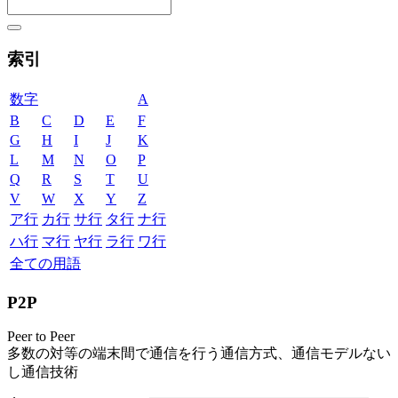
索引
数字
A
B
C
D
E
F
G
H
I
J
K
L
M
N
O
P
Q
R
S
T
U
V
W
X
Y
Z
ア行
カ行
サ行
タ行
ナ行
ハ行
マ行
ヤ行
ラ行
ワ行
全ての用語
P2P
Peer to Peer
多数の対等の端末間で通信を行う通信方式、通信モデルない
し通信技術