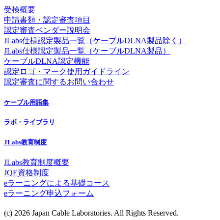
受検概要
申請書類・認定審査項目
認定審査ベンダー説明会
JLabs仕様認定製品一覧（ケーブルDLNA製品除く）
JLabs仕様認定製品一覧（ケーブルDLNA製品）
ケーブルDLNA認定機能
認定ロゴ・マーク使用ガイドライン
認定審査に関するお問い合わせ
ケーブル用語集
ラボ・ライブラリ
JLabs教育制度
JLabs教育制度概要
JQE資格制度
eラーニングによる基礎コース
eラーニング申込フォーム
(c) 2026 Japan Cable Laboratories. All Rights Reserved.