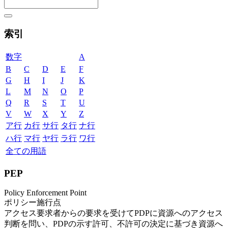
索引
数字
A
B
C
D
E
F
G
H
I
J
K
L
M
N
O
P
Q
R
S
T
U
V
W
X
Y
Z
ア行
カ行
サ行
タ行
ナ行
ハ行
マ行
ヤ行
ラ行
ワ行
全ての用語
PEP
Policy Enforcement Point
ポリシー施行点
アクセス要求者からの要求を受けてPDPに資源へのアクセス
判断を問い、PDPの示す許可、不許可の決定に基づき資源へ