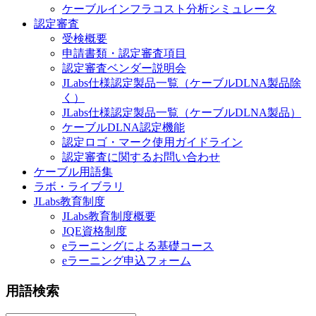
ケーブルインフラコスト分析シミュレータ
認定審査
受検概要
申請書類・認定審査項目
認定審査ベンダー説明会
JLabs仕様認定製品一覧（ケーブルDLNA製品除
く）
JLabs仕様認定製品一覧（ケーブルDLNA製品）
ケーブルDLNA認定機能
認定ロゴ・マーク使用ガイドライン
認定審査に関するお問い合わせ
ケーブル用語集
ラボ・ライブラリ
JLabs教育制度
JLabs教育制度概要
JQE資格制度
eラーニングによる基礎コース
eラーニング申込フォーム
用語検索