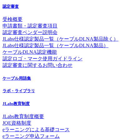
認定審査
受検概要
申請書類・認定審査項目
認定審査ベンダー説明会
JLabs仕様認定製品一覧（ケーブルDLNA製品除く）
JLabs仕様認定製品一覧（ケーブルDLNA製品）
ケーブルDLNA認定機能
認定ロゴ・マーク使用ガイドライン
認定審査に関するお問い合わせ
ケーブル用語集
ラボ・ライブラリ
JLabs教育制度
JLabs教育制度概要
JQE資格制度
eラーニングによる基礎コース
eラーニング申込フォーム