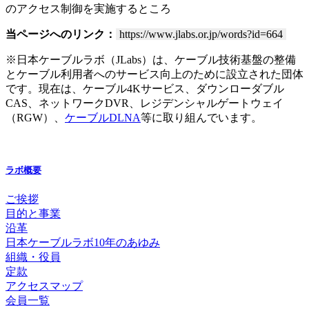
のアクセス制御を実施するところ
当ページへのリンク：
https://www.jlabs.or.jp/words?id=664
※日本ケーブルラボ（JLabs）は、ケーブル技術基盤の整備
とケーブル利用者へのサービス向上のために設立された団体
です。現在は、ケーブル4Kサービス、ダウンローダブル
CAS、ネットワークDVR、レジデンシャルゲートウェイ
（RGW）、
ケーブルDLNA
等に取り組んでいます。
ラボ概要
ご挨拶
目的と事業
沿革
日本ケーブルラボ10年のあゆみ
組織・役員
定款
アクセスマップ
会員一覧