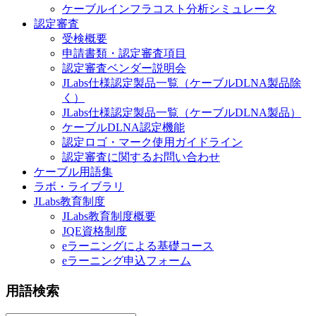
ケーブルインフラコスト分析シミュレータ
認定審査
受検概要
申請書類・認定審査項目
認定審査ベンダー説明会
JLabs仕様認定製品一覧（ケーブルDLNA製品除
く）
JLabs仕様認定製品一覧（ケーブルDLNA製品）
ケーブルDLNA認定機能
認定ロゴ・マーク使用ガイドライン
認定審査に関するお問い合わせ
ケーブル用語集
ラボ・ライブラリ
JLabs教育制度
JLabs教育制度概要
JQE資格制度
eラーニングによる基礎コース
eラーニング申込フォーム
用語検索