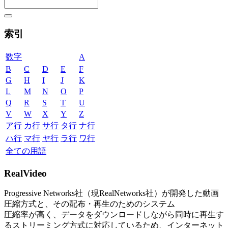
索引
数字
A
B
C
D
E
F
G
H
I
J
K
L
M
N
O
P
Q
R
S
T
U
V
W
X
Y
Z
ア行
カ行
サ行
タ行
ナ行
ハ行
マ行
ヤ行
ラ行
ワ行
全ての用語
RealVideo
Progressive Networks社（現RealNetworks社）が開発した動画
圧縮方式と、その配布・再生のためのシステム
圧縮率が高く、データをダウンロードしながら同時に再生す
るストリーミング方式に対応しているため、インターネット