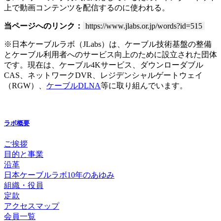
上で動画コンテンツを配信するのに使われる。
当ページへのリンク：
https://www.jlabs.or.jp/words?id=515
※日本ケーブルラボ（JLabs）は、ケーブル技術基盤の整備
とケーブル利用者へのサービス向上のために設立された団体
です。現在は、ケーブル4Kサービス、ダウンローダブル
CAS、ネットワークDVR、レジデンシャルゲートウェイ
（RGW）、
ケーブルDLNA
等に取り組んでいます。
ラボ概要
ご挨拶
目的と事業
沿革
日本ケーブルラボ10年のあゆみ
組織・役員
定款
アクセスマップ
会員一覧