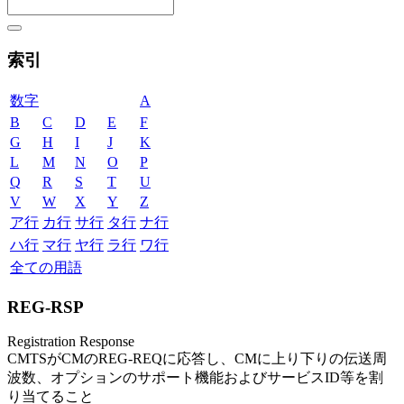
索引
数字
A
B
C
D
E
F
G
H
I
J
K
L
M
N
O
P
Q
R
S
T
U
V
W
X
Y
Z
ア行
カ行
サ行
タ行
ナ行
ハ行
マ行
ヤ行
ラ行
ワ行
全ての用語
REG-RSP
Registration Response
CMTSがCMのREG-REQに応答し、CMに上り下りの伝送周
波数、オプションのサポート機能およびサービスID等を割
り当てること