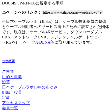
DOCSIS SP-RFI-I05に規定する手順
当ページへのリンク：
https://www.jlabs.or.jp/words?id=849
※日本ケーブルラボ（JLabs）は、ケーブル技術基盤の整備
とケーブル利用者へのサービス向上のために設立された団体
です。現在は、ケーブル4Kサービス、ダウンローダブル
CAS、ネットワークDVR、レジデンシャルゲートウェイ
（RGW）、
ケーブルDLNA
等に取り組んでいます。
ラボ概要
ご挨拶
目的と事業
沿革
日本ケーブルラボ10年のあゆみ
組織・役員
定款
アクセスマップ
会員一覧