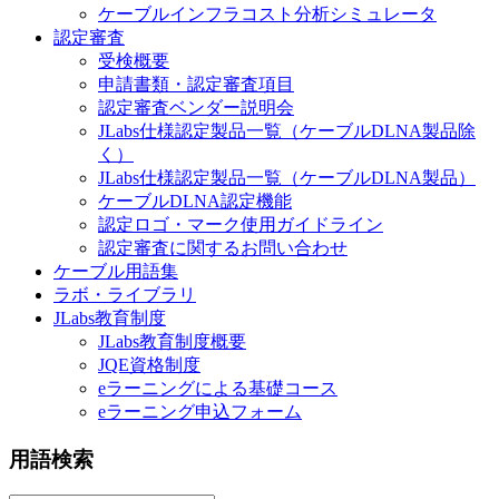
ケーブルインフラコスト分析シミュレータ
認定審査
受検概要
申請書類・認定審査項目
認定審査ベンダー説明会
JLabs仕様認定製品一覧（ケーブルDLNA製品除
く）
JLabs仕様認定製品一覧（ケーブルDLNA製品）
ケーブルDLNA認定機能
認定ロゴ・マーク使用ガイドライン
認定審査に関するお問い合わせ
ケーブル用語集
ラボ・ライブラリ
JLabs教育制度
JLabs教育制度概要
JQE資格制度
eラーニングによる基礎コース
eラーニング申込フォーム
用語検索