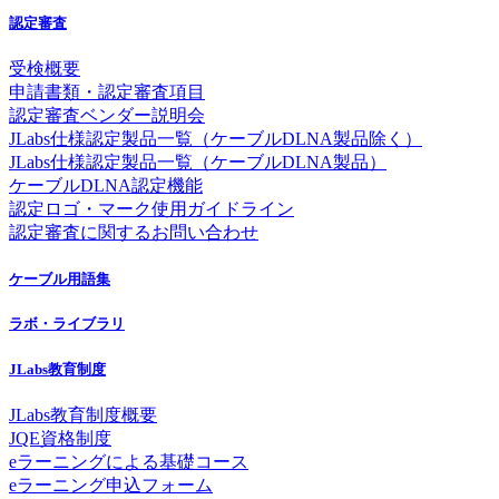
認定審査
受検概要
申請書類・認定審査項目
認定審査ベンダー説明会
JLabs仕様認定製品一覧（ケーブルDLNA製品除く）
JLabs仕様認定製品一覧（ケーブルDLNA製品）
ケーブルDLNA認定機能
認定ロゴ・マーク使用ガイドライン
認定審査に関するお問い合わせ
ケーブル用語集
ラボ・ライブラリ
JLabs教育制度
JLabs教育制度概要
JQE資格制度
eラーニングによる基礎コース
eラーニング申込フォーム