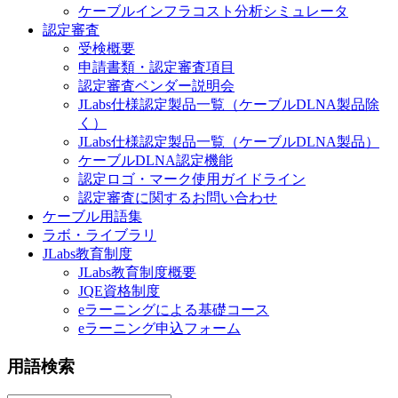
ケーブルインフラコスト分析シミュレータ
認定審査
受検概要
申請書類・認定審査項目
認定審査ベンダー説明会
JLabs仕様認定製品一覧（ケーブルDLNA製品除
く）
JLabs仕様認定製品一覧（ケーブルDLNA製品）
ケーブルDLNA認定機能
認定ロゴ・マーク使用ガイドライン
認定審査に関するお問い合わせ
ケーブル用語集
ラボ・ライブラリ
JLabs教育制度
JLabs教育制度概要
JQE資格制度
eラーニングによる基礎コース
eラーニング申込フォーム
用語検索