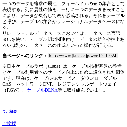
一つのデータを複数の属性（フィールド）の値の集合として
表現する。列に属性の値を、一行に一つのデータを表すこと
により、データが集合して表が形成される。それをテーブル
と呼び、テーブルの集合がリレーショナルデータベースにな
る。
リレーショナルデータベースにおいてはデータベース言語
SQLを使い、テーブル間の関連付け、データの結合や抽出あ
るいは別のデータベースの作成といった操作が行える。
当ページへのリンク：
https://www.jlabs.or.jp/words?id=924
※日本ケーブルラボ（JLabs）は、ケーブル技術基盤の整備
とケーブル利用者へのサービス向上のために設立された団体
です。現在は、ケーブル4Kサービス、ダウンローダブル
CAS、ネットワークDVR、レジデンシャルゲートウェイ
（RGW）、
ケーブルDLNA
等に取り組んでいます。
ラボ概要
ご挨拶