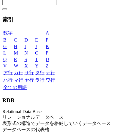
索引
数字
A
B
C
D
E
F
G
H
I
J
K
L
M
N
O
P
Q
R
S
T
U
V
W
X
Y
Z
ア行
カ行
サ行
タ行
ナ行
ハ行
マ行
ヤ行
ラ行
ワ行
全ての用語
RDB
Relational Data Base
リレーショナルデータベース
表形式の構造でデータを格納していくデータベース
データベースの代表格