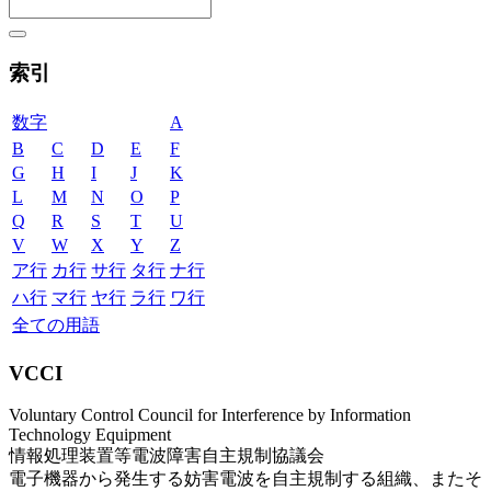
索引
数字
A
B
C
D
E
F
G
H
I
J
K
L
M
N
O
P
Q
R
S
T
U
V
W
X
Y
Z
ア行
カ行
サ行
タ行
ナ行
ハ行
マ行
ヤ行
ラ行
ワ行
全ての用語
VCCI
Voluntary Control Council for Interference by Information
Technology Equipment
情報処理装置等電波障害自主規制協議会
電子機器から発生する妨害電波を自主規制する組織、またそ