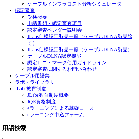
ケーブルインフラコスト分析シミュレータ
認定審査
受検概要
申請書類・認定審査項目
認定審査ベンダー説明会
JLabs仕様認定製品一覧（ケーブルDLNA製品除
く）
JLabs仕様認定製品一覧（ケーブルDLNA製品）
ケーブルDLNA認定機能
認定ロゴ・マーク使用ガイドライン
認定審査に関するお問い合わせ
ケーブル用語集
ラボ・ライブラリ
JLabs教育制度
JLabs教育制度概要
JQE資格制度
eラーニングによる基礎コース
eラーニング申込フォーム
用語検索