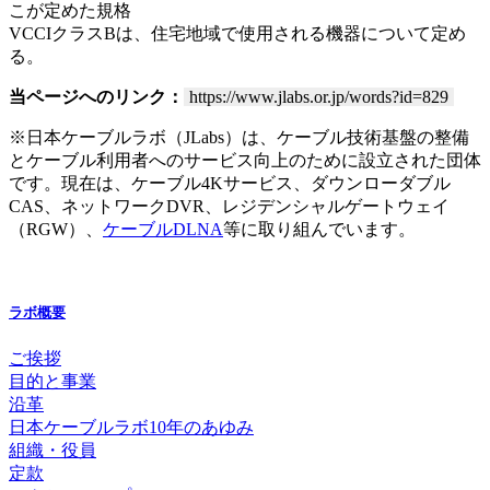
こが定めた規格
VCCIクラスBは、住宅地域で使用される機器について定め
る。
当ページへのリンク：
https://www.jlabs.or.jp/words?id=829
※日本ケーブルラボ（JLabs）は、ケーブル技術基盤の整備
とケーブル利用者へのサービス向上のために設立された団体
です。現在は、ケーブル4Kサービス、ダウンローダブル
CAS、ネットワークDVR、レジデンシャルゲートウェイ
（RGW）、
ケーブルDLNA
等に取り組んでいます。
ラボ概要
ご挨拶
目的と事業
沿革
日本ケーブルラボ10年のあゆみ
組織・役員
定款