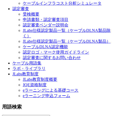
ケーブルインフラコスト分析シミュレータ
認定審査
受検概要
申請書類・認定審査項目
認定審査ベンダー説明会
JLabs仕様認定製品一覧（ケーブルDLNA製品除
く）
JLabs仕様認定製品一覧（ケーブルDLNA製品）
ケーブルDLNA認定機能
認定ロゴ・マーク使用ガイドライン
認定審査に関するお問い合わせ
ケーブル用語集
ラボ・ライブラリ
JLabs教育制度
JLabs教育制度概要
JQE資格制度
eラーニングによる基礎コース
eラーニング申込フォーム
用語検索