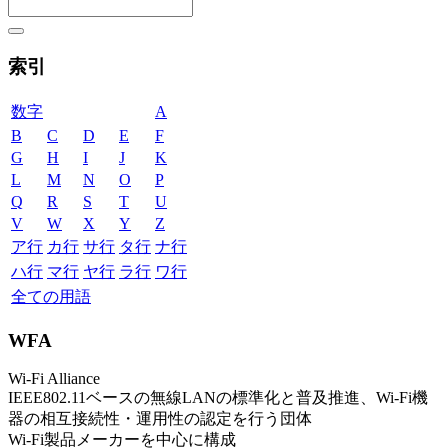
索引
数字
A
B
C
D
E
F
G
H
I
J
K
L
M
N
O
P
Q
R
S
T
U
V
W
X
Y
Z
ア行
カ行
サ行
タ行
ナ行
ハ行
マ行
ヤ行
ラ行
ワ行
全ての用語
WFA
Wi-Fi Alliance
IEEE802.11ベースの無線LANの標準化と普及推進、Wi-Fi機
器の相互接続性・運用性の認定を行う団体
Wi-Fi製品メーカーを中心に構成