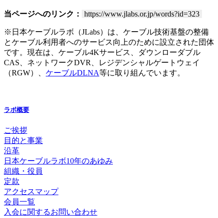
当ページへのリンク：
https://www.jlabs.or.jp/words?id=323
※日本ケーブルラボ（JLabs）は、ケーブル技術基盤の整備
とケーブル利用者へのサービス向上のために設立された団体
です。現在は、ケーブル4Kサービス、ダウンローダブル
CAS、ネットワークDVR、レジデンシャルゲートウェイ
（RGW）、
ケーブルDLNA
等に取り組んでいます。
ラボ概要
ご挨拶
目的と事業
沿革
日本ケーブルラボ10年のあゆみ
組織・役員
定款
アクセスマップ
会員一覧
入会に関するお問い合わせ