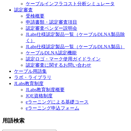
ケーブルインフラコスト分析シミュレータ
認定審査
受検概要
申請書類・認定審査項目
認定審査ベンダー説明会
JLabs仕様認定製品一覧（ケーブルDLNA製品除
く）
JLabs仕様認定製品一覧（ケーブルDLNA製品）
ケーブルDLNA認定機能
認定ロゴ・マーク使用ガイドライン
認定審査に関するお問い合わせ
ケーブル用語集
ラボ・ライブラリ
JLabs教育制度
JLabs教育制度概要
JQE資格制度
eラーニングによる基礎コース
eラーニング申込フォーム
用語検索