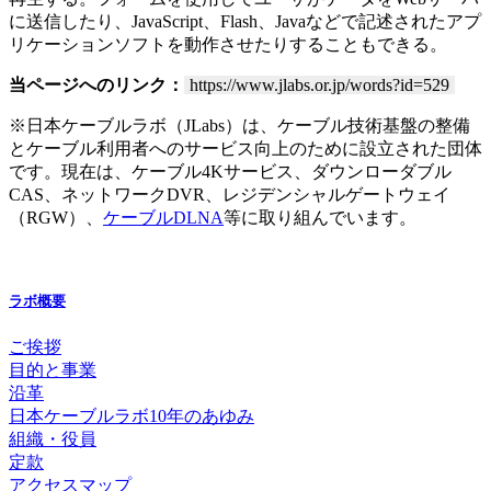
に送信したり、JavaScript、Flash、Javaなどで記述されたアプ
リケーションソフトを動作させたりすることもできる。
当ページへのリンク：
https://www.jlabs.or.jp/words?id=529
※日本ケーブルラボ（JLabs）は、ケーブル技術基盤の整備
とケーブル利用者へのサービス向上のために設立された団体
です。現在は、ケーブル4Kサービス、ダウンローダブル
CAS、ネットワークDVR、レジデンシャルゲートウェイ
（RGW）、
ケーブルDLNA
等に取り組んでいます。
ラボ概要
ご挨拶
目的と事業
沿革
日本ケーブルラボ10年のあゆみ
組織・役員
定款
アクセスマップ