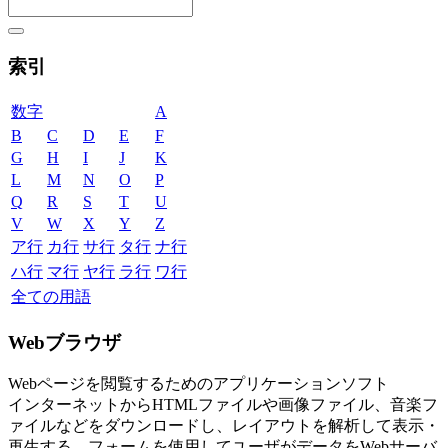
索引
数字
A
B
C
D
E
F
G
H
I
J
K
L
M
N
O
P
Q
R
S
T
U
V
W
X
Y
Z
ア行
カ行
サ行
タ行
ナ行
ハ行
マ行
ヤ行
ラ行
ワ行
全ての用語
Webブラウザ
Webページを閲覧するためのアプリケーションソフト
インターネットからHTMLファイルや画像ファイル、音楽フ
ァイルなどをダウンロードし、レイアウトを解析して表示・
再生する。フォームを使用してユーザがデータをWebサーバ