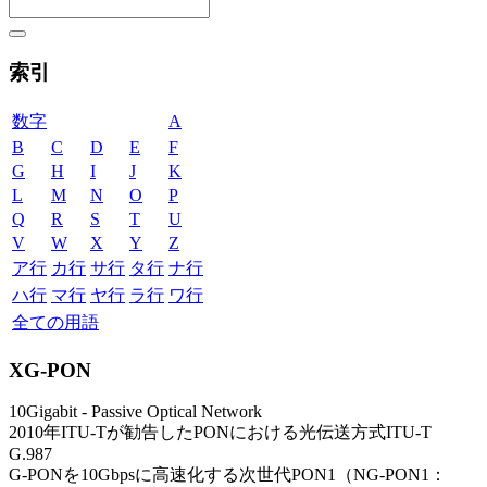
索引
数字
A
B
C
D
E
F
G
H
I
J
K
L
M
N
O
P
Q
R
S
T
U
V
W
X
Y
Z
ア行
カ行
サ行
タ行
ナ行
ハ行
マ行
ヤ行
ラ行
ワ行
全ての用語
XG-PON
10Gigabit - Passive Optical Network
2010年ITU-Tが勧告したPONにおける光伝送方式ITU-T
G.987
G-PONを10Gbpsに高速化する次世代PON1（NG-PON1：