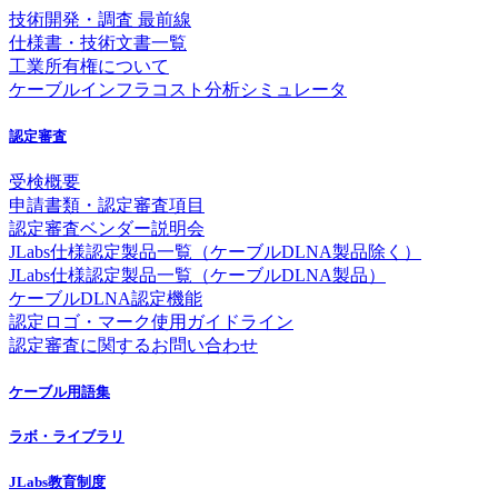
技術開発・調査 最前線
仕様書・技術文書一覧
工業所有権について
ケーブルインフラコスト分析シミュレータ
認定審査
受検概要
申請書類・認定審査項目
認定審査ベンダー説明会
JLabs仕様認定製品一覧（ケーブルDLNA製品除く）
JLabs仕様認定製品一覧（ケーブルDLNA製品）
ケーブルDLNA認定機能
認定ロゴ・マーク使用ガイドライン
認定審査に関するお問い合わせ
ケーブル用語集
ラボ・ライブラリ
JLabs教育制度