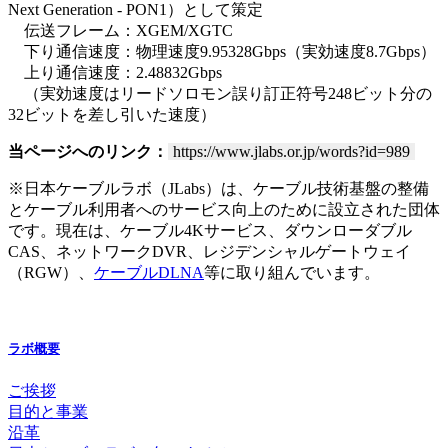
Next Generation - PON1）として策定
伝送フレーム：XGEM/XGTC
下り通信速度：物理速度9.95328Gbps（実効速度8.7Gbps）
上り通信速度：2.48832Gbps
（実効速度はリードソロモン誤り訂正符号248ビット分の
32ビットを差し引いた速度）
当ページへのリンク：
https://www.jlabs.or.jp/words?id=989
※日本ケーブルラボ（JLabs）は、ケーブル技術基盤の整備
とケーブル利用者へのサービス向上のために設立された団体
です。現在は、ケーブル4Kサービス、ダウンローダブル
CAS、ネットワークDVR、レジデンシャルゲートウェイ
（RGW）、
ケーブルDLNA
等に取り組んでいます。
ラボ概要
ご挨拶
目的と事業
沿革