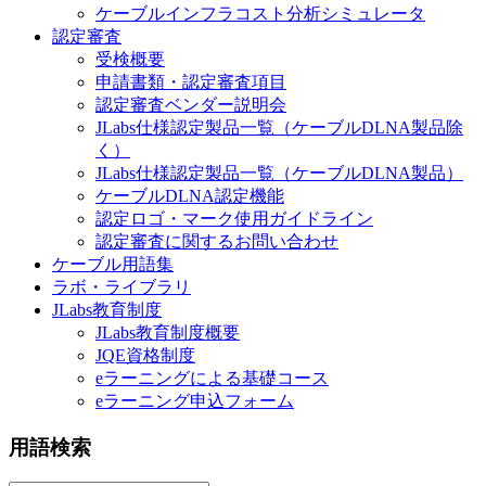
ケーブルインフラコスト分析シミュレータ
認定審査
受検概要
申請書類・認定審査項目
認定審査ベンダー説明会
JLabs仕様認定製品一覧（ケーブルDLNA製品除
く）
JLabs仕様認定製品一覧（ケーブルDLNA製品）
ケーブルDLNA認定機能
認定ロゴ・マーク使用ガイドライン
認定審査に関するお問い合わせ
ケーブル用語集
ラボ・ライブラリ
JLabs教育制度
JLabs教育制度概要
JQE資格制度
eラーニングによる基礎コース
eラーニング申込フォーム
用語検索