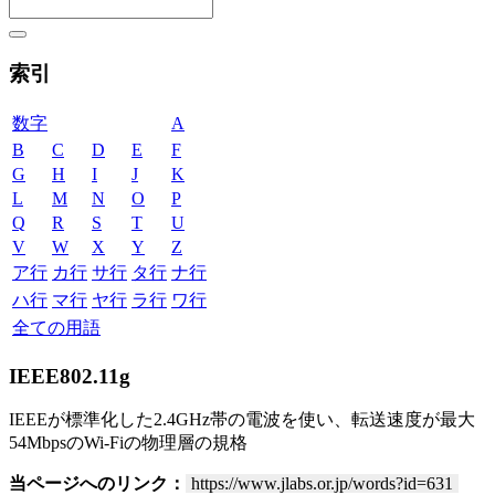
索引
数字
A
B
C
D
E
F
G
H
I
J
K
L
M
N
O
P
Q
R
S
T
U
V
W
X
Y
Z
ア行
カ行
サ行
タ行
ナ行
ハ行
マ行
ヤ行
ラ行
ワ行
全ての用語
IEEE802.11g
IEEEが標準化した2.4GHz帯の電波を使い、転送速度が最大
54MbpsのWi-Fiの物理層の規格
当ページへのリンク：
https://www.jlabs.or.jp/words?id=631