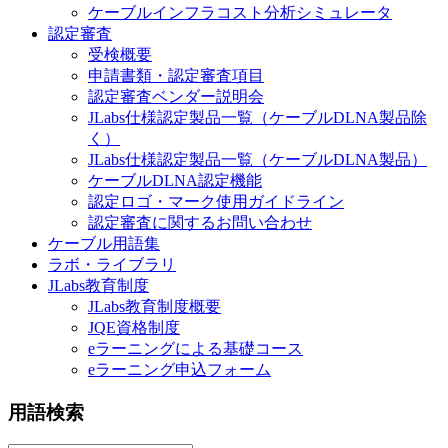
ケーブルインフラコスト分析シミュレータ
認定審査
受検概要
申請書類・認定審査項目
認定審査ベンダー説明会
JLabs仕様認定製品一覧（ケーブルDLNA製品除
く）
JLabs仕様認定製品一覧（ケーブルDLNA製品）
ケーブルDLNA認定機能
認定ロゴ・マーク使用ガイドライン
認定審査に関するお問い合わせ
ケーブル用語集
ラボ・ライブラリ
JLabs教育制度
JLabs教育制度概要
JQE資格制度
eラーニングによる基礎コース
eラーニング申込フォーム
用語検索