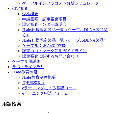
ケーブルインフラコスト分析シミュレータ
認定審査
受検概要
申請書類・認定審査項目
認定審査ベンダー説明会
JLabs仕様認定製品一覧（ケーブルDLNA製品除
く）
JLabs仕様認定製品一覧（ケーブルDLNA製品）
ケーブルDLNA認定機能
認定ロゴ・マーク使用ガイドライン
認定審査に関するお問い合わせ
ケーブル用語集
ラボ・ライブラリ
JLabs教育制度
JLabs教育制度概要
JQE資格制度
eラーニングによる基礎コース
eラーニング申込フォーム
用語検索