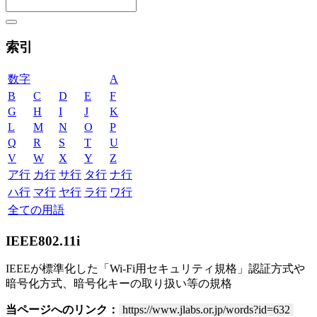
索引
数字
A
B
C
D
E
F
G
H
I
J
K
L
M
N
O
P
Q
R
S
T
U
V
W
X
Y
Z
ア行
カ行
サ行
タ行
ナ行
ハ行
マ行
ヤ行
ラ行
ワ行
全ての用語
IEEE802.11i
IEEEが標準化した「Wi-Fi用セキュリティ規格」認証方式や
暗号化方式、暗号化キーの取り扱い等の規格
当ページへのリンク：
https://www.jlabs.or.jp/words?id=632