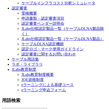
ケーブルインフラコスト分析シミュレータ
認定審査
受検概要
申請書類・認定審査項目
認定審査ベンダー説明会
JLabs仕様認定製品一覧（ケーブルDLNA製品除
く）
JLabs仕様認定製品一覧（ケーブルDLNA製品）
ケーブルDLNA認定機能
認定ロゴ・マーク使用ガイドライン
認定審査に関するお問い合わせ
ケーブル用語集
ラボ・ライブラリ
JLabs教育制度
JLabs教育制度概要
JQE資格制度
eラーニングによる基礎コース
eラーニング申込フォーム
用語検索