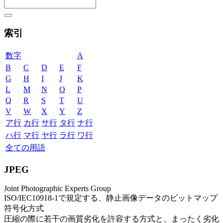
索引
数字
A
B
C
D
E
F
G
H
I
J
K
L
M
N
O
P
Q
R
S
T
U
V
W
X
Y
Z
ア行
カ行
サ行
タ行
ナ行
ハ行
マ行
ヤ行
ラ行
ワ行
全ての用語
JPEG
Joint Photographic Experts Group
ISO/IEC10918-1で規定する、静止画像データのビットマップ
符号化方式
圧縮の際に若干の画質劣化を許容する方式と、まったく劣化