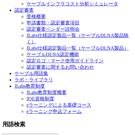
ケーブルインフラコスト分析シミュレータ
認定審査
受検概要
申請書類・認定審査項目
認定審査ベンダー説明会
JLabs仕様認定製品一覧（ケーブルDLNA製品除
く）
JLabs仕様認定製品一覧（ケーブルDLNA製品）
ケーブルDLNA認定機能
認定ロゴ・マーク使用ガイドライン
認定審査に関するお問い合わせ
ケーブル用語集
ラボ・ライブラリ
JLabs教育制度
JLabs教育制度概要
JQE資格制度
eラーニングによる基礎コース
eラーニング申込フォーム
用語検索