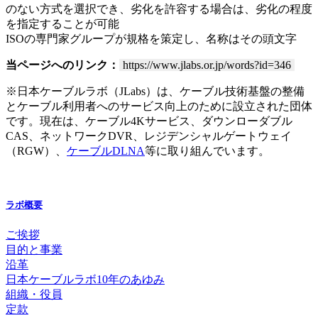
のない方式を選択でき、劣化を許容する場合は、劣化の程度
を指定することが可能
ISOの専門家グループが規格を策定し、名称はその頭文字
当ページへのリンク：
https://www.jlabs.or.jp/words?id=346
※日本ケーブルラボ（JLabs）は、ケーブル技術基盤の整備
とケーブル利用者へのサービス向上のために設立された団体
です。現在は、ケーブル4Kサービス、ダウンローダブル
CAS、ネットワークDVR、レジデンシャルゲートウェイ
（RGW）、
ケーブルDLNA
等に取り組んでいます。
ラボ概要
ご挨拶
目的と事業
沿革
日本ケーブルラボ10年のあゆみ
組織・役員
定款