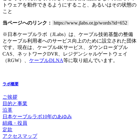
トウェアを動作できるようにすること、あるいはその状態の
こと
当ページへのリンク：
https://www.jlabs.or.jp/words?id=652
※日本ケーブルラボ（JLabs）は、ケーブル技術基盤の整備
とケーブル利用者へのサービス向上のために設立された団体
です。現在は、ケーブル4Kサービス、ダウンローダブル
CAS、ネットワークDVR、レジデンシャルゲートウェイ
（RGW）、
ケーブルDLNA
等に取り組んでいます。
ラボ概要
ご挨拶
目的と事業
沿革
日本ケーブルラボ10年のあゆみ
組織・役員
定款
アクセスマップ