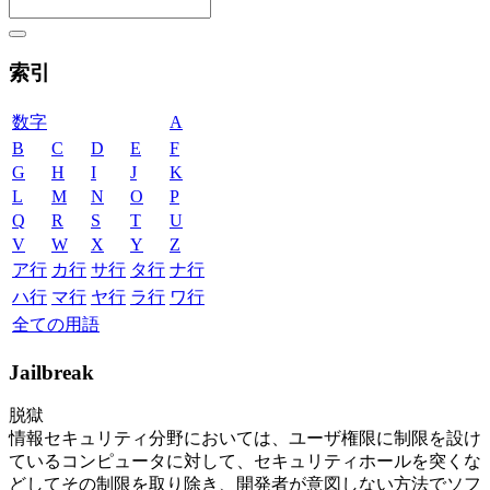
索引
数字
A
B
C
D
E
F
G
H
I
J
K
L
M
N
O
P
Q
R
S
T
U
V
W
X
Y
Z
ア行
カ行
サ行
タ行
ナ行
ハ行
マ行
ヤ行
ラ行
ワ行
全ての用語
Jailbreak
脱獄
情報セキュリティ分野においては、ユーザ権限に制限を設け
ているコンピュータに対して、セキュリティホールを突くな
どしてその制限を取り除き、開発者が意図しない方法でソフ