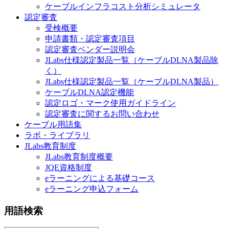
ケーブルインフラコスト分析シミュレータ
認定審査
受検概要
申請書類・認定審査項目
認定審査ベンダー説明会
JLabs仕様認定製品一覧（ケーブルDLNA製品除
く）
JLabs仕様認定製品一覧（ケーブルDLNA製品）
ケーブルDLNA認定機能
認定ロゴ・マーク使用ガイドライン
認定審査に関するお問い合わせ
ケーブル用語集
ラボ・ライブラリ
JLabs教育制度
JLabs教育制度概要
JQE資格制度
eラーニングによる基礎コース
eラーニング申込フォーム
用語検索