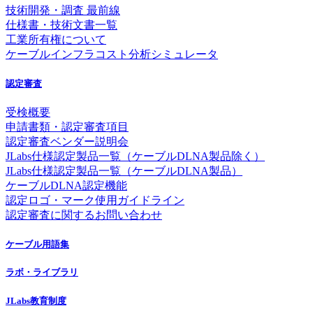
技術開発・調査 最前線
仕様書・技術文書一覧
工業所有権について
ケーブルインフラコスト分析シミュレータ
認定審査
受検概要
申請書類・認定審査項目
認定審査ベンダー説明会
JLabs仕様認定製品一覧（ケーブルDLNA製品除く）
JLabs仕様認定製品一覧（ケーブルDLNA製品）
ケーブルDLNA認定機能
認定ロゴ・マーク使用ガイドライン
認定審査に関するお問い合わせ
ケーブル用語集
ラボ・ライブラリ
JLabs教育制度