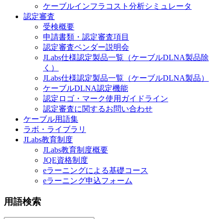
ケーブルインフラコスト分析シミュレータ
認定審査
受検概要
申請書類・認定審査項目
認定審査ベンダー説明会
JLabs仕様認定製品一覧（ケーブルDLNA製品除
く）
JLabs仕様認定製品一覧（ケーブルDLNA製品）
ケーブルDLNA認定機能
認定ロゴ・マーク使用ガイドライン
認定審査に関するお問い合わせ
ケーブル用語集
ラボ・ライブラリ
JLabs教育制度
JLabs教育制度概要
JQE資格制度
eラーニングによる基礎コース
eラーニング申込フォーム
用語検索