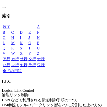
索引
数字
A
B
C
D
E
F
G
H
I
J
K
L
M
N
O
P
Q
R
S
T
U
V
W
X
Y
Z
ア行
カ行
サ行
タ行
ナ行
ハ行
マ行
ヤ行
ラ行
ワ行
全ての用語
LLC
Logical Link Control
論理リンク制御
LAN などで利用される伝送制御手順の一つ。
OSI参照モデルのデータリンク層を2つに分割した上の方の