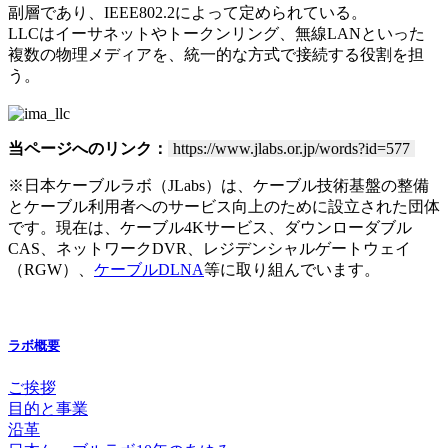
副層であり、IEEE802.2によって定められている。
LLCはイーサネットやトークンリング、無線LANといった
複数の物理メディアを、統一的な方式で接続する役割を担
う。
当ページへのリンク：
https://www.jlabs.or.jp/words?id=577
※日本ケーブルラボ（JLabs）は、ケーブル技術基盤の整備
とケーブル利用者へのサービス向上のために設立された団体
です。現在は、ケーブル4Kサービス、ダウンローダブル
CAS、ネットワークDVR、レジデンシャルゲートウェイ
（RGW）、
ケーブルDLNA
等に取り組んでいます。
ラボ概要
ご挨拶
目的と事業
沿革