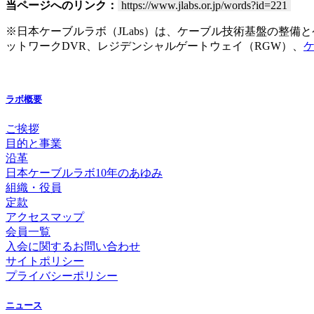
当ページへのリンク：
https://www.jlabs.or.jp/words?id=221
※日本ケーブルラボ（JLabs）は、ケーブル技術基盤の整
ットワークDVR、レジデンシャルゲートウェイ（RGW）、
ケ
ラボ概要
ご挨拶
目的と事業
沿革
日本ケーブルラボ10年のあゆみ
組織・役員
定款
アクセスマップ
会員一覧
入会に関するお問い合わせ
サイトポリシー
プライバシーポリシー
ニュース