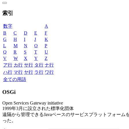
索引
数字
A
B
C
D
E
F
G
H
I
J
K
L
M
N
O
P
Q
R
S
T
U
V
W
X
Y
Z
ア行
カ行
サ行
タ行
ナ行
ハ行
マ行
ヤ行
ラ行
ワ行
全ての用語
OSGi
Open Services Gateway initiative
1999年3月に設立された標準化団体
遠隔から管理できるJavaベースのサービスプラットフォー
った。