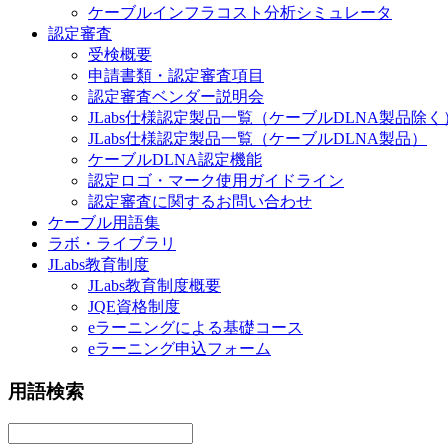
ケーブルインフラコスト分析シミュレータ
認定審査
受検概要
申請書類・認定審査項目
認定審査ベンダー説明会
JLabs仕様認定製品一覧（ケーブルDLNA製品除く
JLabs仕様認定製品一覧（ケーブルDLNA製品）
ケーブルDLNA認定機能
認定ロゴ・マーク使用ガイドライン
認定審査に関するお問い合わせ
ケーブル用語集
ラボ・ライブラリ
JLabs教育制度
JLabs教育制度概要
JQE資格制度
eラーニングによる基礎コース
eラーニング申込フォーム
用語検索