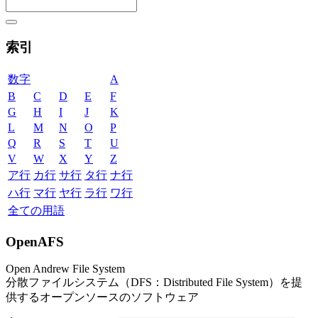
索引
数字
A
B
C
D
E
F
G
H
I
J
K
L
M
N
O
P
Q
R
S
T
U
V
W
X
Y
Z
ア行
カ行
サ行
タ行
ナ行
ハ行
マ行
ヤ行
ラ行
ワ行
全ての用語
OpenAFS
Open Andrew File System
分散ファイルシステム（DFS：Distributed File System）を提
供するオープンソースのソフトウェア