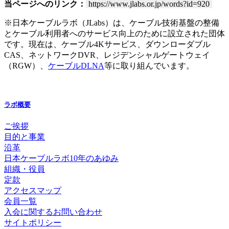
当ページへのリンク：
https://www.jlabs.or.jp/words?id=920
※日本ケーブルラボ（JLabs）は、ケーブル技術基盤の整備
とケーブル利用者へのサービス向上のために設立された団体
です。現在は、ケーブル4Kサービス、ダウンローダブル
CAS、ネットワークDVR、レジデンシャルゲートウェイ
（RGW）、
ケーブルDLNA
等に取り組んでいます。
ラボ概要
ご挨拶
目的と事業
沿革
日本ケーブルラボ10年のあゆみ
組織・役員
定款
アクセスマップ
会員一覧
入会に関するお問い合わせ
サイトポリシー