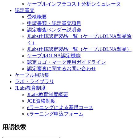
ケーブルインフラコスト分析シミュレータ
認定審査
受検概要
申請書類・認定審査項目
認定審査ベンダー説明会
JLabs仕様認定製品一覧（ケーブルDLNA製品除
く）
JLabs仕様認定製品一覧（ケーブルDLNA製品）
ケーブルDLNA認定機能
認定ロゴ・マーク使用ガイドライン
認定審査に関するお問い合わせ
ケーブル用語集
ラボ・ライブラリ
JLabs教育制度
JLabs教育制度概要
JQE資格制度
eラーニングによる基礎コース
eラーニング申込フォーム
用語検索