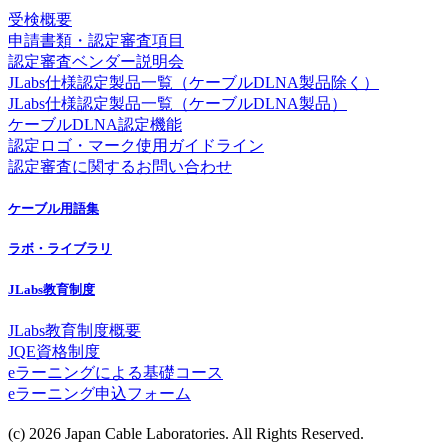
受検概要
申請書類・認定審査項目
認定審査ベンダー説明会
JLabs仕様認定製品一覧（ケーブルDLNA製品除く）
JLabs仕様認定製品一覧（ケーブルDLNA製品）
ケーブルDLNA認定機能
認定ロゴ・マーク使用ガイドライン
認定審査に関するお問い合わせ
ケーブル用語集
ラボ・ライブラリ
JLabs教育制度
JLabs教育制度概要
JQE資格制度
eラーニングによる基礎コース
eラーニング申込フォーム
(c) 2026 Japan Cable Laboratories. All Rights Reserved.