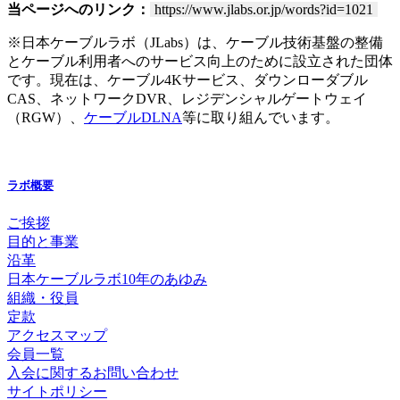
当ページへのリンク：
https://www.jlabs.or.jp/words?id=1021
※日本ケーブルラボ（JLabs）は、ケーブル技術基盤の整備
とケーブル利用者へのサービス向上のために設立された団体
です。現在は、ケーブル4Kサービス、ダウンローダブル
CAS、ネットワークDVR、レジデンシャルゲートウェイ
（RGW）、
ケーブルDLNA
等に取り組んでいます。
ラボ概要
ご挨拶
目的と事業
沿革
日本ケーブルラボ10年のあゆみ
組織・役員
定款
アクセスマップ
会員一覧
入会に関するお問い合わせ
サイトポリシー