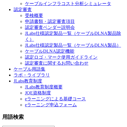
ケーブルインフラコスト分析シミュレータ
認定審査
受検概要
申請書類・認定審査項目
認定審査ベンダー説明会
JLabs仕様認定製品一覧（ケーブルDLNA製品除
く）
JLabs仕様認定製品一覧（ケーブルDLNA製品）
ケーブルDLNA認定機能
認定ロゴ・マーク使用ガイドライン
認定審査に関するお問い合わせ
ケーブル用語集
ラボ・ライブラリ
JLabs教育制度
JLabs教育制度概要
JQE資格制度
eラーニングによる基礎コース
eラーニング申込フォーム
用語検索