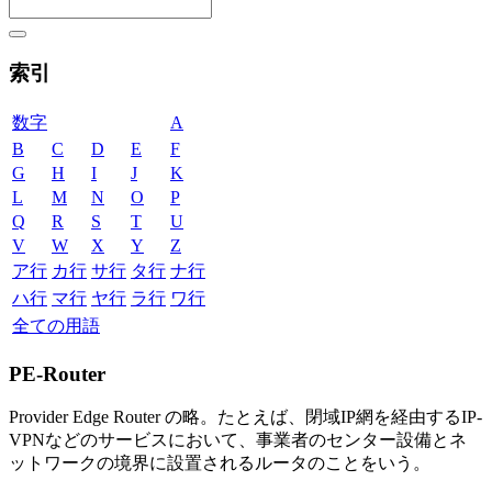
索引
数字
A
B
C
D
E
F
G
H
I
J
K
L
M
N
O
P
Q
R
S
T
U
V
W
X
Y
Z
ア行
カ行
サ行
タ行
ナ行
ハ行
マ行
ヤ行
ラ行
ワ行
全ての用語
PE-Router
Provider Edge Router の略。たとえば、閉域IP網を経由するIP-
VPNなどのサービスにおいて、事業者のセンター設備とネ
ットワークの境界に設置されるルータのことをいう。