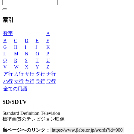
索引
数字
A
B
C
D
E
F
G
H
I
J
K
L
M
N
O
P
Q
R
S
T
U
V
W
X
Y
Z
ア行
カ行
サ行
タ行
ナ行
ハ行
マ行
ヤ行
ラ行
ワ行
全ての用語
SD/SDTV
Standard Definition Television
標準画質のテレビジョン映像
当ページへのリンク：
https://www.jlabs.or.jp/words?id=900