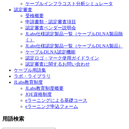
ケーブルインフラコスト分析シミュレータ
認定審査
受検概要
申請書類・認定審査項目
認定審査ベンダー説明会
JLabs仕様認定製品一覧（ケーブルDLNA製品除
く）
JLabs仕様認定製品一覧（ケーブルDLNA製品）
ケーブルDLNA認定機能
認定ロゴ・マーク使用ガイドライン
認定審査に関するお問い合わせ
ケーブル用語集
ラボ・ライブラリ
JLabs教育制度
JLabs教育制度概要
JQE資格制度
eラーニングによる基礎コース
eラーニング申込フォーム
用語検索