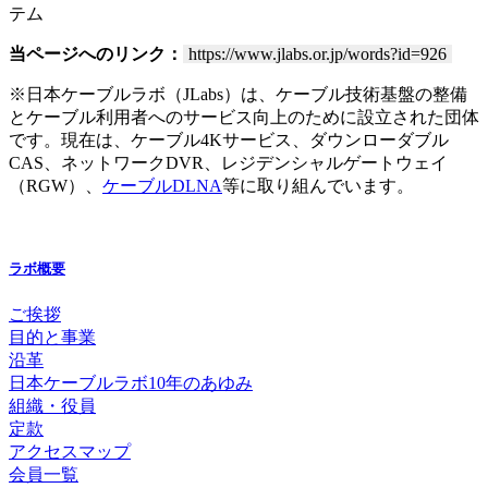
テム
当ページへのリンク：
https://www.jlabs.or.jp/words?id=926
※日本ケーブルラボ（JLabs）は、ケーブル技術基盤の整備
とケーブル利用者へのサービス向上のために設立された団体
です。現在は、ケーブル4Kサービス、ダウンローダブル
CAS、ネットワークDVR、レジデンシャルゲートウェイ
（RGW）、
ケーブルDLNA
等に取り組んでいます。
ラボ概要
ご挨拶
目的と事業
沿革
日本ケーブルラボ10年のあゆみ
組織・役員
定款
アクセスマップ
会員一覧