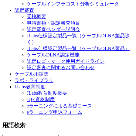
ケーブルインフラコスト分析シミュレータ
認定審査
受検概要
申請書類・認定審査項目
認定審査ベンダー説明会
JLabs仕様認定製品一覧（ケーブルDLNA製品除
く）
JLabs仕様認定製品一覧（ケーブルDLNA製品）
ケーブルDLNA認定機能
認定ロゴ・マーク使用ガイドライン
認定審査に関するお問い合わせ
ケーブル用語集
ラボ・ライブラリ
JLabs教育制度
JLabs教育制度概要
JQE資格制度
eラーニングによる基礎コース
eラーニング申込フォーム
用語検索