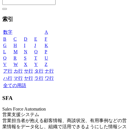
索引
数字
A
B
C
D
E
F
G
H
I
J
K
L
M
N
O
P
Q
R
S
T
U
V
W
X
Y
Z
ア行
カ行
サ行
タ行
ナ行
ハ行
マ行
ヤ行
ラ行
ワ行
全ての用語
SFA
Sales Force Automation
営業支援システム
営業担当者が抱える顧客情報、商談状況、有用事例などの営
業情報をデータ化し、組織で活用できるようにした情報シス