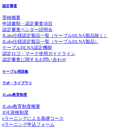
認定審査
受検概要
申請書類・認定審査項目
認定審査ベンダー説明会
JLabs仕様認定製品一覧（ケーブルDLNA製品除く）
JLabs仕様認定製品一覧（ケーブルDLNA製品）
ケーブルDLNA認定機能
認定ロゴ・マーク使用ガイドライン
認定審査に関するお問い合わせ
ケーブル用語集
ラボ・ライブラリ
JLabs教育制度
JLabs教育制度概要
JQE資格制度
eラーニングによる基礎コース
eラーニング申込フォーム