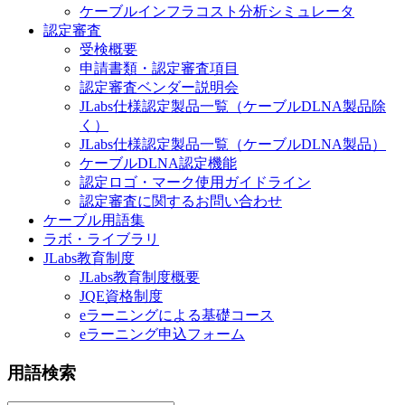
ケーブルインフラコスト分析シミュレータ
認定審査
受検概要
申請書類・認定審査項目
認定審査ベンダー説明会
JLabs仕様認定製品一覧（ケーブルDLNA製品除
く）
JLabs仕様認定製品一覧（ケーブルDLNA製品）
ケーブルDLNA認定機能
認定ロゴ・マーク使用ガイドライン
認定審査に関するお問い合わせ
ケーブル用語集
ラボ・ライブラリ
JLabs教育制度
JLabs教育制度概要
JQE資格制度
eラーニングによる基礎コース
eラーニング申込フォーム
用語検索