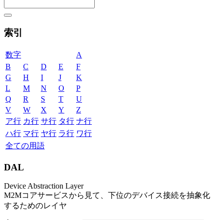
索引
数字
A
B
C
D
E
F
G
H
I
J
K
L
M
N
O
P
Q
R
S
T
U
V
W
X
Y
Z
ア行
カ行
サ行
タ行
ナ行
ハ行
マ行
ヤ行
ラ行
ワ行
全ての用語
DAL
Device Abstraction Layer
M2Mコアサービスから見て、下位のデバイス接続を抽象化
するためのレイヤ