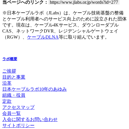
当ページへのリンク：
https://www.jlabs.or.jp/words?id=277
※日本ケーブルラボ（JLabs）は、ケーブル技術基盤の整備
とケーブル利用者へのサービス向上のために設立された団体
です。現在は、ケーブル4Kサービス、ダウンローダブル
CAS、ネットワークDVR、レジデンシャルゲートウェイ
（RGW）、
ケーブルDLNA
等に取り組んでいます。
ラボ概要
ご挨拶
目的と事業
沿革
日本ケーブルラボ10年のあゆみ
組織・役員
定款
アクセスマップ
会員一覧
入会に関するお問い合わせ
サイトポリシー