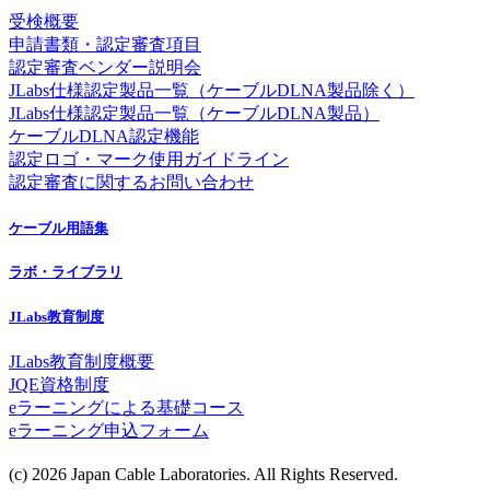
受検概要
申請書類・認定審査項目
認定審査ベンダー説明会
JLabs仕様認定製品一覧（ケーブルDLNA製品除く）
JLabs仕様認定製品一覧（ケーブルDLNA製品）
ケーブルDLNA認定機能
認定ロゴ・マーク使用ガイドライン
認定審査に関するお問い合わせ
ケーブル用語集
ラボ・ライブラリ
JLabs教育制度
JLabs教育制度概要
JQE資格制度
eラーニングによる基礎コース
eラーニング申込フォーム
(c) 2026 Japan Cable Laboratories. All Rights Reserved.