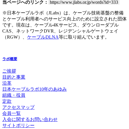
当ページへのリンク：
https://www.jlabs.or.jp/words?id=333
※日本ケーブルラボ（JLabs）は、ケーブル技術基盤の整備
とケーブル利用者へのサービス向上のために設立された団体
です。現在は、ケーブル4Kサービス、ダウンローダブル
CAS、ネットワークDVR、レジデンシャルゲートウェイ
（RGW）、
ケーブルDLNA
等に取り組んでいます。
ラボ概要
ご挨拶
目的と事業
沿革
日本ケーブルラボ10年のあゆみ
組織・役員
定款
アクセスマップ
会員一覧
入会に関するお問い合わせ
サイトポリシー