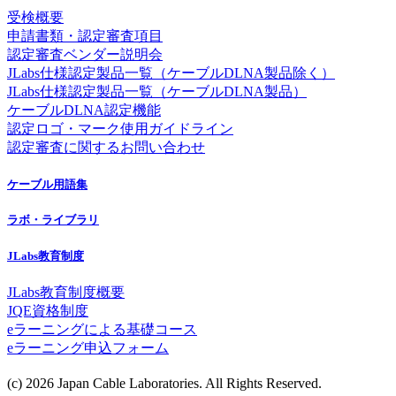
受検概要
申請書類・認定審査項目
認定審査ベンダー説明会
JLabs仕様認定製品一覧（ケーブルDLNA製品除く）
JLabs仕様認定製品一覧（ケーブルDLNA製品）
ケーブルDLNA認定機能
認定ロゴ・マーク使用ガイドライン
認定審査に関するお問い合わせ
ケーブル用語集
ラボ・ライブラリ
JLabs教育制度
JLabs教育制度概要
JQE資格制度
eラーニングによる基礎コース
eラーニング申込フォーム
(c) 2026 Japan Cable Laboratories. All Rights Reserved.