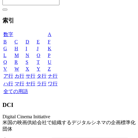
索引
数字
A
B
C
D
E
F
G
H
I
J
K
L
M
N
O
P
Q
R
S
T
U
V
W
X
Y
Z
ア行
カ行
サ行
タ行
ナ行
ハ行
マ行
ヤ行
ラ行
ワ行
全ての用語
DCI
Digital Cinema Initiative
米国の映画供給会社で組織するデジタルシネマの企画標準化
団体