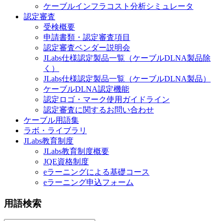
ケーブルインフラコスト分析シミュレータ
認定審査
受検概要
申請書類・認定審査項目
認定審査ベンダー説明会
JLabs仕様認定製品一覧（ケーブルDLNA製品除
く）
JLabs仕様認定製品一覧（ケーブルDLNA製品）
ケーブルDLNA認定機能
認定ロゴ・マーク使用ガイドライン
認定審査に関するお問い合わせ
ケーブル用語集
ラボ・ライブラリ
JLabs教育制度
JLabs教育制度概要
JQE資格制度
eラーニングによる基礎コース
eラーニング申込フォーム
用語検索