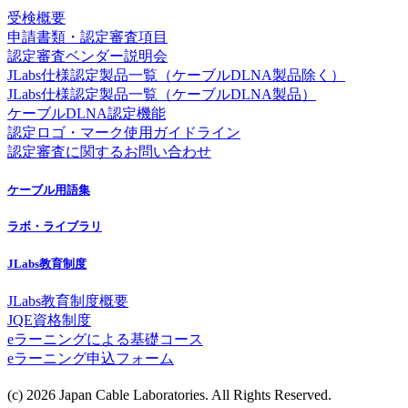
受検概要
申請書類・認定審査項目
認定審査ベンダー説明会
JLabs仕様認定製品一覧（ケーブルDLNA製品除く）
JLabs仕様認定製品一覧（ケーブルDLNA製品）
ケーブルDLNA認定機能
認定ロゴ・マーク使用ガイドライン
認定審査に関するお問い合わせ
ケーブル用語集
ラボ・ライブラリ
JLabs教育制度
JLabs教育制度概要
JQE資格制度
eラーニングによる基礎コース
eラーニング申込フォーム
(c) 2026 Japan Cable Laboratories. All Rights Reserved.