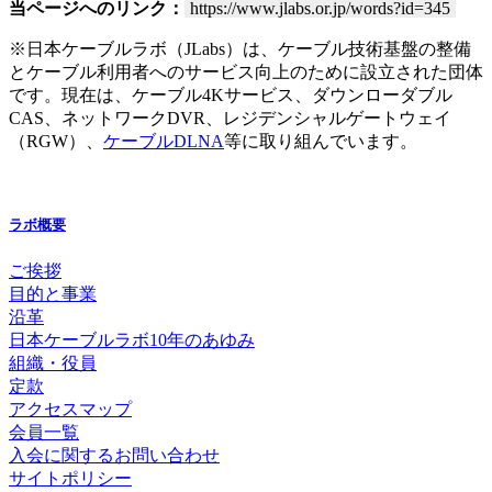
当ページへのリンク：
https://www.jlabs.or.jp/words?id=345
※日本ケーブルラボ（JLabs）は、ケーブル技術基盤の整備
とケーブル利用者へのサービス向上のために設立された団体
です。現在は、ケーブル4Kサービス、ダウンローダブル
CAS、ネットワークDVR、レジデンシャルゲートウェイ
（RGW）、
ケーブルDLNA
等に取り組んでいます。
ラボ概要
ご挨拶
目的と事業
沿革
日本ケーブルラボ10年のあゆみ
組織・役員
定款
アクセスマップ
会員一覧
入会に関するお問い合わせ
サイトポリシー