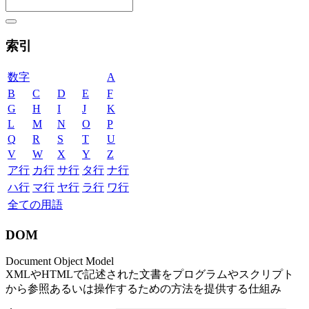
索引
数字
A
B
C
D
E
F
G
H
I
J
K
L
M
N
O
P
Q
R
S
T
U
V
W
X
Y
Z
ア行
カ行
サ行
タ行
ナ行
ハ行
マ行
ヤ行
ラ行
ワ行
全ての用語
DOM
Document Object Model
XMLやHTMLで記述された文書をプログラムやスクリプト
から参照あるいは操作するための方法を提供する仕組み