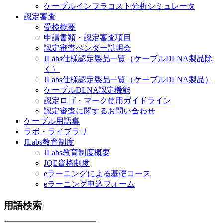
ケーブルインフラコスト分析シミュレータ
認定審査
受検概要
申請書類・認定審査項目
認定審査ベンダー説明会
JLabs仕様認定製品一覧（ケーブルDLNA製品除
く）
JLabs仕様認定製品一覧（ケーブルDLNA製品）
ケーブルDLNA認定機能
認定ロゴ・マーク使用ガイドライン
認定審査に関するお問い合わせ
ケーブル用語集
ラボ・ライブラリ
JLabs教育制度
JLabs教育制度概要
JQE資格制度
eラーニングによる基礎コース
eラーニング申込フォーム
用語検索