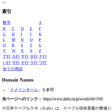
索引
数字
A
B
C
D
E
F
G
H
I
J
K
L
M
N
O
P
Q
R
S
T
U
V
W
X
Y
Z
ア行
カ行
サ行
タ行
ナ行
ハ行
マ行
ヤ行
ラ行
ワ行
全ての用語
Domain Names
→「
ドメインネーム
」を参照
当ページへのリンク：
https://www.jlabs.or.jp/words?id=550
※日本ケーブルラボ（JLabs）は、ケーブル技術基盤の整