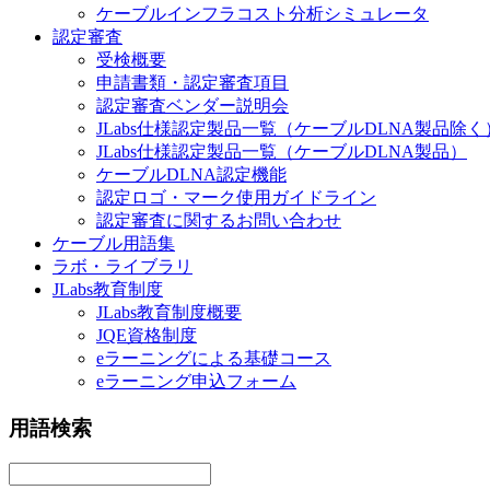
ケーブルインフラコスト分析シミュレータ
認定審査
受検概要
申請書類・認定審査項目
認定審査ベンダー説明会
JLabs仕様認定製品一覧（ケーブルDLNA製品除く
JLabs仕様認定製品一覧（ケーブルDLNA製品）
ケーブルDLNA認定機能
認定ロゴ・マーク使用ガイドライン
認定審査に関するお問い合わせ
ケーブル用語集
ラボ・ライブラリ
JLabs教育制度
JLabs教育制度概要
JQE資格制度
eラーニングによる基礎コース
eラーニング申込フォーム
用語検索