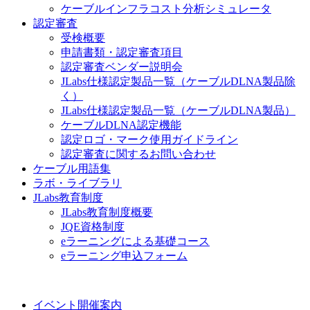
ケーブルインフラコスト分析シミュレータ
認定審査
受検概要
申請書類・認定審査項目
認定審査ベンダー説明会
JLabs仕様認定製品一覧（ケーブルDLNA製品除
く）
JLabs仕様認定製品一覧（ケーブルDLNA製品）
ケーブルDLNA認定機能
認定ロゴ・マーク使用ガイドライン
認定審査に関するお問い合わせ
ケーブル用語集
ラボ・ライブラリ
JLabs教育制度
JLabs教育制度概要
JQE資格制度
eラーニングによる基礎コース
eラーニング申込フォーム
イベント開催案内