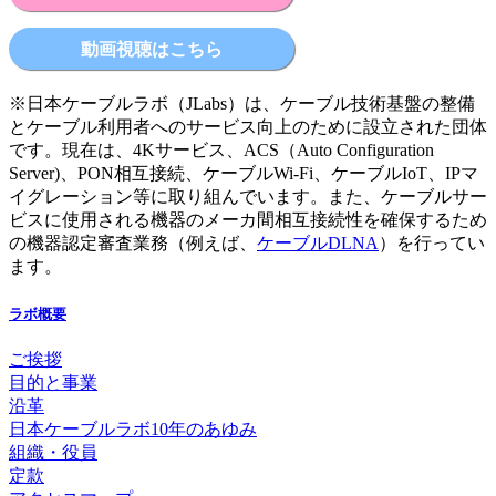
動画視聴はこちら
※日本ケーブルラボ（JLabs）は、ケーブル技術基盤の整備
とケーブル利用者へのサービス向上のために設立された団体
です。現在は、4Kサービス、ACS（Auto Configuration
Server)、PON相互接続、ケーブルWi-Fi、ケーブルIoT、IPマ
イグレーション等に取り組んでいます。また、ケーブルサー
ビスに使用される機器のメーカ間相互接続性を確保するため
の機器認定審査業務（例えば、
ケーブルDLNA
）を行ってい
ます。
ラボ概要
ご挨拶
目的と事業
沿革
日本ケーブルラボ10年のあゆみ
組織・役員
定款