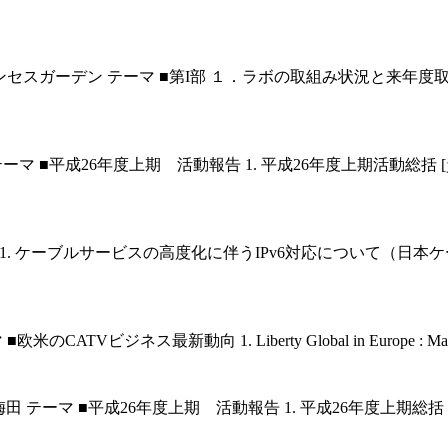
 ホテルプリンセスガーデン テーマ ■第I部 １．ラボの取組み状況と
マ ■平成26年度上期 活動報告 1. 平成26年度上期活動総括 [資料
 1. ケーブルサービスの高度化に伴うIPv6対応について（日本ケーブ
ス最新動向 1. Liberty Global in Europe : Market Devel
田 テーマ ■平成26年度上期 活動報告 1. 平成26年度上期総括 [