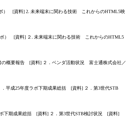
ラボ） [資料] 2. 未来端末に関わる技術 これからのHTML5映
ラボ） [資料] ２. 未来端末に関わる技術 これからのHTML5
．報告書の概要報告 [資料] ２．ベンダ活動状況 富士通株式会社／
告 １．平成25年度ラボ下期成果総括 [資料] ２．第3世代STB
度ラボ下期成果総括 [資料] ２．第3世代STB検討状況 [資料]