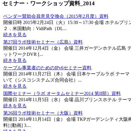
セミナー・ワークショップ資料_2014
ベンダー賛助会員意見交換会（2015年2月度）資料
開催日時 2015年2月24日（火）15:30～17:30 会場
２．米国動向：VidiPath（DL...
続きを見る
第27回ラボ技術セミナー（広島）資料
開催日 2014年12月4日（金） 会場 三井ガーデンホテル広島 テー
ットワークDVR [...
続きを見る
ケーブル事業者のためのIPv6セミナー資料
開催日 2014年11月27日（木） 会場 日本ケーブルラボ テーマ
いて（シスコシステムズ合同会社）...
続きを見る
国際セミナー（ラボ オータムセミナー2014 第II部）資料
開催日 2014年11月5日（水） 会場 品川プリンスホテル テーマ ■欧米のCATVビジネ
続きを見る
第26回ラボ技術セミナー（大阪）資料
開催日 2014年11月14日（金） 会場 TKPガーデンシティ大阪梅
料] [動画] 3....