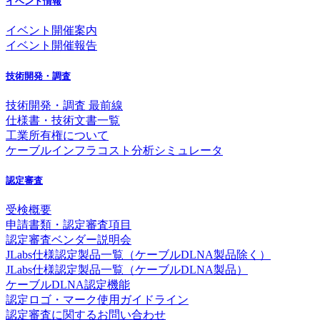
イベント情報
イベント開催案内
イベント開催報告
技術開発・調査
技術開発・調査 最前線
仕様書・技術文書一覧
工業所有権について
ケーブルインフラコスト分析シミュレータ
認定審査
受検概要
申請書類・認定審査項目
認定審査ベンダー説明会
JLabs仕様認定製品一覧（ケーブルDLNA製品除く）
JLabs仕様認定製品一覧（ケーブルDLNA製品）
ケーブルDLNA認定機能
認定ロゴ・マーク使用ガイドライン
認定審査に関するお問い合わせ