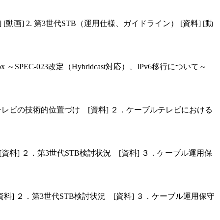
[動画] 2. 第3世代STB（運用仕様、ガイドライン） [資料] [動
PEC-023改定（Hybridcast対応）、IPv6移行について～
１．4Kテレビの技術的位置づけ [資料] ２．ケーブルテレビにおける
括[資料] ２．第3世代STB検討状況 [資料] ３．ケーブル運用保
括[資料] ２．第3世代STB検討状況 [資料] ３．ケーブル運用保守