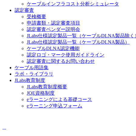
ケーブルインフラコスト分析シミュレータ
認定審査
受検概要
申請書類・認定審査項目
認定審査ベンダー説明会
JLabs仕様認定製品一覧（ケーブルDLNA製品除く
JLabs仕様認定製品一覧（ケーブルDLNA製品）
ケーブルDLNA認定機能
認定ロゴ・マーク使用ガイドライン
認定審査に関するお問い合わせ
ケーブル用語集
ラボ・ライブラリ
JLabs教育制度
JLabs教育制度概要
JQE資格制度
eラーニングによる基礎コース
eラーニング申込フォーム