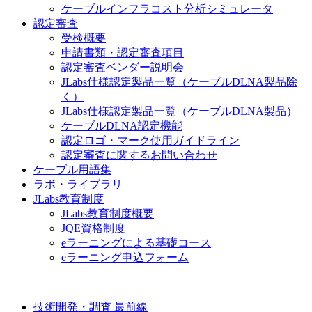
ケーブルインフラコスト分析シミュレータ
認定審査
受検概要
申請書類・認定審査項目
認定審査ベンダー説明会
JLabs仕様認定製品一覧（ケーブルDLNA製品除
く）
JLabs仕様認定製品一覧（ケーブルDLNA製品）
ケーブルDLNA認定機能
認定ロゴ・マーク使用ガイドライン
認定審査に関するお問い合わせ
ケーブル用語集
ラボ・ライブラリ
JLabs教育制度
JLabs教育制度概要
JQE資格制度
eラーニングによる基礎コース
eラーニング申込フォーム
技術開発・調査 最前線