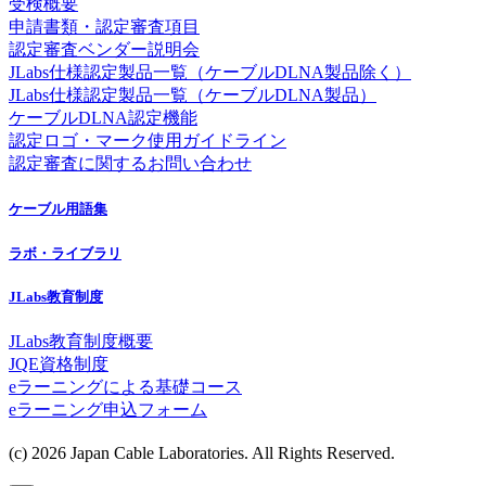
受検概要
申請書類・認定審査項目
認定審査ベンダー説明会
JLabs仕様認定製品一覧（ケーブルDLNA製品除く）
JLabs仕様認定製品一覧（ケーブルDLNA製品）
ケーブルDLNA認定機能
認定ロゴ・マーク使用ガイドライン
認定審査に関するお問い合わせ
ケーブル用語集
ラボ・ライブラリ
JLabs教育制度
JLabs教育制度概要
JQE資格制度
eラーニングによる基礎コース
eラーニング申込フォーム
(c) 2026 Japan Cable Laboratories. All Rights Reserved.