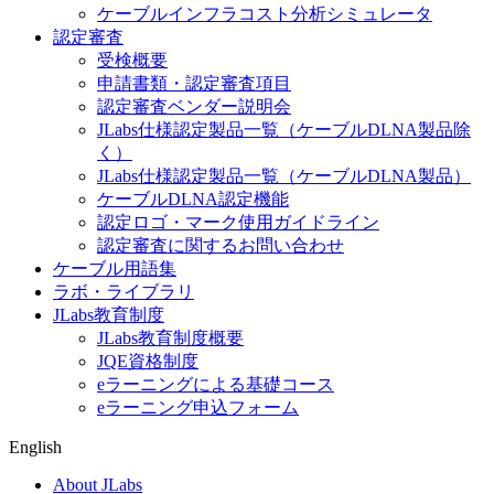
ケーブルインフラコスト分析シミュレータ
認定審査
受検概要
申請書類・認定審査項目
認定審査ベンダー説明会
JLabs仕様認定製品一覧（ケーブルDLNA製品除
く）
JLabs仕様認定製品一覧（ケーブルDLNA製品）
ケーブルDLNA認定機能
認定ロゴ・マーク使用ガイドライン
認定審査に関するお問い合わせ
ケーブル用語集
ラボ・ライブラリ
JLabs教育制度
JLabs教育制度概要
JQE資格制度
eラーニングによる基礎コース
eラーニング申込フォーム
English
About JLabs