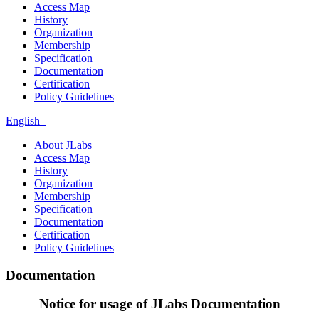
Access Map
History
Organization
Membership
Specification
Documentation
Certification
Policy Guidelines
English
About JLabs
Access Map
History
Organization
Membership
Specification
Documentation
Certification
Policy Guidelines
Documentation
Notice for usage of JLabs Documentation