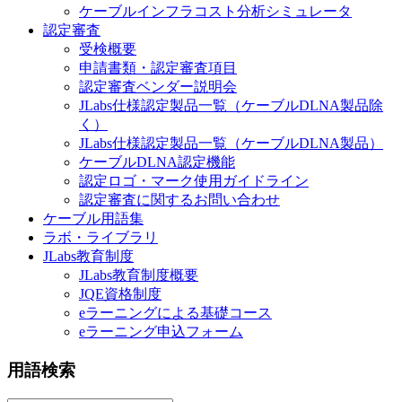
ケーブルインフラコスト分析シミュレータ
認定審査
受検概要
申請書類・認定審査項目
認定審査ベンダー説明会
JLabs仕様認定製品一覧（ケーブルDLNA製品除
く）
JLabs仕様認定製品一覧（ケーブルDLNA製品）
ケーブルDLNA認定機能
認定ロゴ・マーク使用ガイドライン
認定審査に関するお問い合わせ
ケーブル用語集
ラボ・ライブラリ
JLabs教育制度
JLabs教育制度概要
JQE資格制度
eラーニングによる基礎コース
eラーニング申込フォーム
用語検索