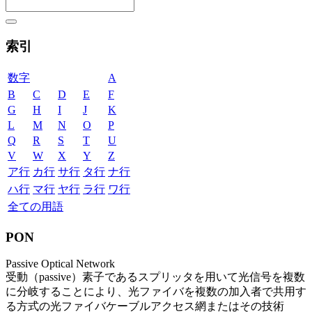
索引
数字
A
B
C
D
E
F
G
H
I
J
K
L
M
N
O
P
Q
R
S
T
U
V
W
X
Y
Z
ア行
カ行
サ行
タ行
ナ行
ハ行
マ行
ヤ行
ラ行
ワ行
全ての用語
PON
Passive Optical Network
受動（passive）素子であるスプリッタを用いて光信号を複数
に分岐することにより、光ファイバを複数の加入者で共用す
る方式の光ファイバケーブルアクセス網またはその技術