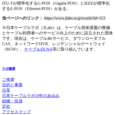
ITU-Tが標準化するG-PON（Gigabit PON）とIEEEが標準化
するE-PON（Ethernet-PON）がある。
当ページへのリンク：
https://www.jlabs.or.jp/words?id=113
※日本ケーブルラボ（JLabs）は、ケーブル技術基盤の整備
とケーブル利用者へのサービス向上のために設立された団体
です。現在は、ケーブル4Kサービス、ダウンローダブル
CAS、ネットワークDVR、レジデンシャルゲートウェイ
（RGW）、
ケーブルDLNA
等に取り組んでいます。
ラボ概要
ご挨拶
目的と事業
沿革
日本ケーブルラボ10年のあゆみ
組織・役員
定款
アクセスマップ