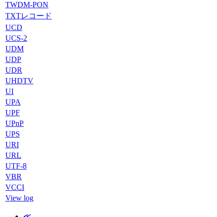
TWDM-PON
TXTレコード
UCD
UCS-2
UDM
UDP
UDR
UHDTV
UI
UPA
UPF
UPnP
UPS
URI
URL
UTF-8
VBR
VCCI
View log
≪