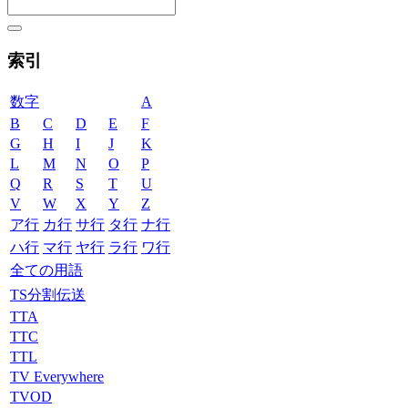
索引
数字
A
B
C
D
E
F
G
H
I
J
K
L
M
N
O
P
Q
R
S
T
U
V
W
X
Y
Z
ア行
カ行
サ行
タ行
ナ行
ハ行
マ行
ヤ行
ラ行
ワ行
全ての用語
TS分割伝送
TTA
TTC
TTL
TV Everywhere
TVOD