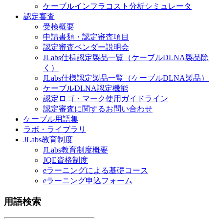
ケーブルインフラコスト分析シミュレータ
認定審査
受検概要
申請書類・認定審査項目
認定審査ベンダー説明会
JLabs仕様認定製品一覧（ケーブルDLNA製品除
く）
JLabs仕様認定製品一覧（ケーブルDLNA製品）
ケーブルDLNA認定機能
認定ロゴ・マーク使用ガイドライン
認定審査に関するお問い合わせ
ケーブル用語集
ラボ・ライブラリ
JLabs教育制度
JLabs教育制度概要
JQE資格制度
eラーニングによる基礎コース
eラーニング申込フォーム
用語検索