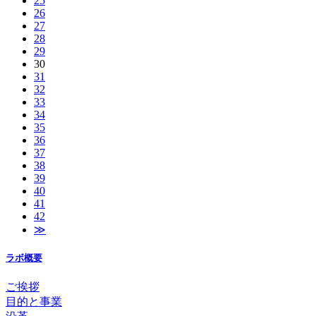
25
26
27
28
29
30
31
32
33
34
35
36
37
38
39
40
41
42
≫
ラボ概要
ご挨拶
目的と事業