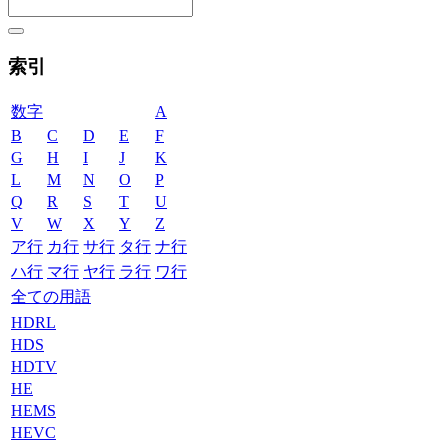
索引
数字
A
B
C
D
E
F
G
H
I
J
K
L
M
N
O
P
Q
R
S
T
U
V
W
X
Y
Z
ア行
カ行
サ行
タ行
ナ行
ハ行
マ行
ヤ行
ラ行
ワ行
全ての用語
HDRL
HDS
HDTV
HE
HEMS
HEVC