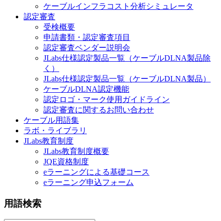
ケーブルインフラコスト分析シミュレータ
認定審査
受検概要
申請書類・認定審査項目
認定審査ベンダー説明会
JLabs仕様認定製品一覧（ケーブルDLNA製品除
く）
JLabs仕様認定製品一覧（ケーブルDLNA製品）
ケーブルDLNA認定機能
認定ロゴ・マーク使用ガイドライン
認定審査に関するお問い合わせ
ケーブル用語集
ラボ・ライブラリ
JLabs教育制度
JLabs教育制度概要
JQE資格制度
eラーニングによる基礎コース
eラーニング申込フォーム
用語検索