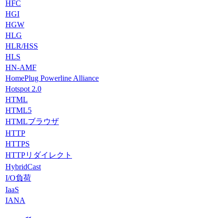
HFC
HGI
HGW
HLG
HLR/HSS
HLS
HN-AMF
HomePlug Powerline Alliance
Hotspot 2.0
HTML
HTML5
HTMLブラウザ
HTTP
HTTPS
HTTPリダイレクト
HybridCast
I/O負荷
IaaS
IANA