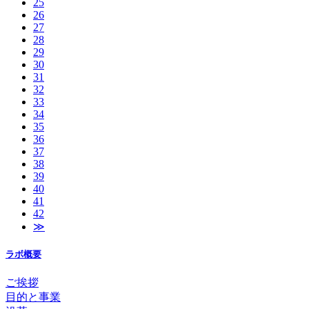
25
26
27
28
29
30
31
32
33
34
35
36
37
38
39
40
41
42
≫
ラボ概要
ご挨拶
目的と事業