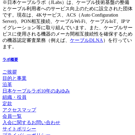
※日本ケーブルラボ（JLabs）は、ケーブル技術基盤の整備
とケーブル利用者へのサービス向上のために設立された団体
です。現在は、4Kサービス、ACS（Auto Configuration
Server)、PON相互接続、ケーブルWi-Fi、ケーブルIoT、IPマ
イグレーション等に取り組んでいます。また、ケーブルサー
ビスに使用される機器のメーカ間相互接続性を確保するため
の機器認定審査業務（例えば、
ケーブルDLNA
）を行ってい
ます。
ラボ概要
ご挨拶
目的と事業
沿革
日本ケーブルラボ10年のあゆみ
組織・役員
定款
アクセスマップ
会員一覧
入会に関するお問い合わせ
サイトポリシー