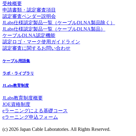
受検概要
申請書類・認定審査項目
認定審査ベンダー説明会
JLabs仕様認定製品一覧（ケーブルDLNA製品除く）
JLabs仕様認定製品一覧（ケーブルDLNA製品）
ケーブルDLNA認定機能
認定ロゴ・マーク使用ガイドライン
認定審査に関するお問い合わせ
ケーブル用語集
ラボ・ライブラリ
JLabs教育制度
JLabs教育制度概要
JQE資格制度
eラーニングによる基礎コース
eラーニング申込フォーム
(c) 2026 Japan Cable Laboratories. All Rights Reserved.